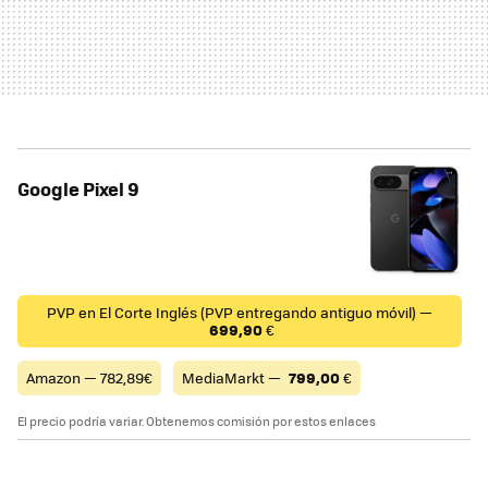
Google Pixel 9
PVP en El Corte Inglés (PVP entregando antiguo móvil) —
699,90
€
Amazon — 782,89€
MediaMarkt —
799,00
€
El precio podría variar. Obtenemos comisión por estos enlaces