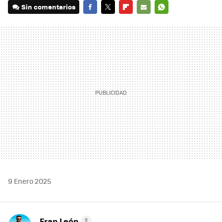
Sin comentarios
FACEBOOK
TWITTER
FLIPBOARD
E-
WHATSAPP
MAIL
9 Enero 2025
Fran León