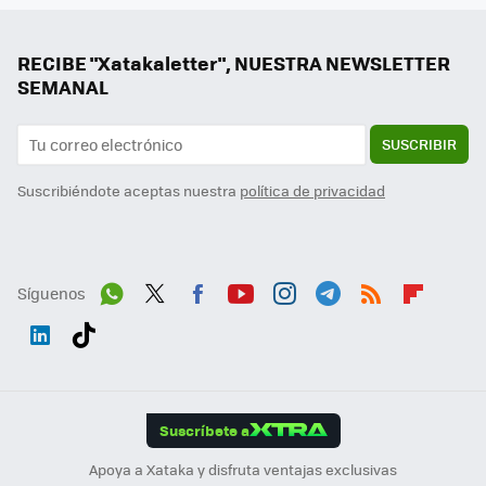
RECIBE "Xatakaletter", NUESTRA NEWSLETTER
SEMANAL
SUSCRIBIR
Suscribiéndote aceptas nuestra
política de privacidad
Síguenos
Wh
Twit
Fac
You
Inst
Tele
RSS
Flip
ats
ter
ebo
tub
agr
gra
boa
Link
Tikt
App
ok
e
am
m
rd
edI
ok
Suscríbete a
n
Apoya a Xataka y disfruta ventajas exclusivas