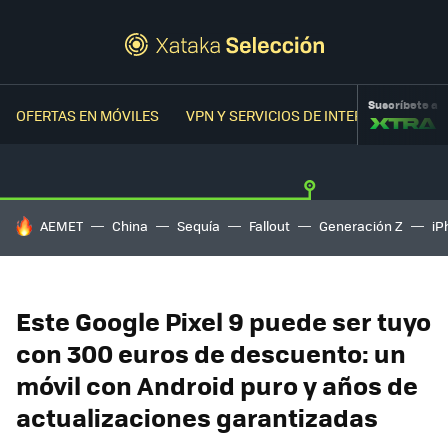
Suscríbete a
OFERTAS EN MÓVILES
VPN Y SERVICIOS DE INTERNET
OFER
HOY SE HABLA DE
AEMET
China
Sequía
Fallout
Generación Z
iP
Este Google Pixel 9 puede ser tuyo
con 300 euros de descuento: un
móvil con Android puro y años de
actualizaciones garantizadas