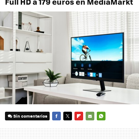
Full HD a 179 euros en MediaMarkt
Sin comentarios
FACEBOOK
TWITTER
FLIPBOARD
E-
WHATSAPP
MAIL