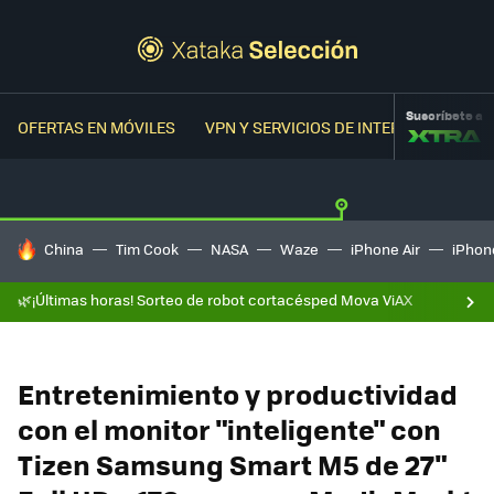
Suscríbete a
OFERTAS EN MÓVILES
VPN Y SERVICIOS DE INTERNET
OFER
HOY SE HABLA DE
China
Tim Cook
NASA
Waze
iPhone Air
iPhone
🌿¡Últimas horas! Sorteo de robot cortacésped Mova ViAX
Entretenimiento y productividad
con el monitor "inteligente" con
Tizen Samsung Smart M5 de 27"