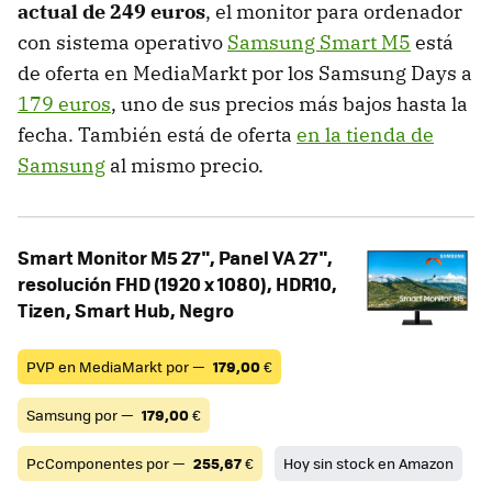
actual de 249 euros
, el monitor para ordenador
con sistema operativo
Samsung Smart M5
está
de oferta en MediaMarkt por los Samsung Days a
179 euros
, uno de sus precios más bajos hasta la
fecha. También está de oferta
en la tienda de
Samsung
al mismo precio.
Smart Monitor M5 27", Panel VA 27",
resolución FHD (1920 x 1080), HDR10,
Tizen, Smart Hub, Negro
PVP en MediaMarkt por —
179,00
€
Samsung por —
179,00
€
PcComponentes por —
255,67
€
Hoy sin stock en Amazon