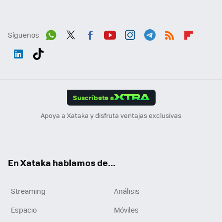
Síguenos
Wh
Twit
Fac
You
Inst
Tele
RSS
Flip
ats
ter
ebo
tub
agr
gra
boa
Link
Tikt
App
ok
e
am
m
rd
edI
ok
Suscríbete a
n
Apoya a Xataka y disfruta ventajas exclusivas
En Xataka hablamos de...
Streaming
Análisis
Espacio
Móviles