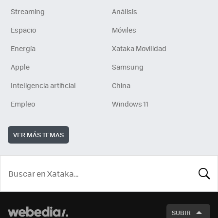
Streaming
Análisis
Espacio
Móviles
Energía
Xataka Movilidad
Apple
Samsung
Inteligencia artificial
China
Empleo
Windows 11
VER MÁS TEMAS
BUSCA
SUBIR