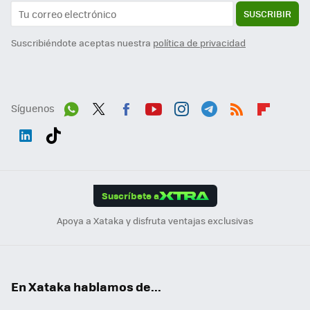
SUSCRIBIR
Suscribiéndote aceptas nuestra
política de privacidad
Síguenos
Wh
Twit
Fac
You
Inst
Tele
RSS
Flip
ats
ter
ebo
tub
agr
gra
boa
Link
Tikt
App
ok
e
am
m
rd
edI
ok
Suscríbete a
n
Apoya a Xataka y disfruta ventajas exclusivas
En Xataka hablamos de...