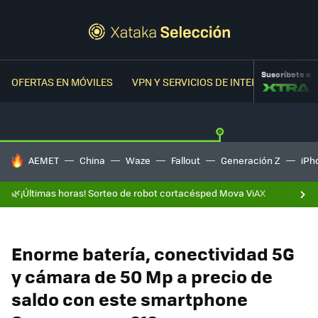
Suscríbete a
OFERTAS EN MÓVILES
VPN Y SERVICIOS DE INTERNET
OFER
HOY SE HABLA DE
AEMET
China
Waze
Fallout
Generación Z
iPh
🌿¡Últimas horas! Sorteo de robot cortacésped Mova ViAX
Enorme batería, conectividad 5G
y cámara de 50 Mp a precio de
saldo con este smartphone