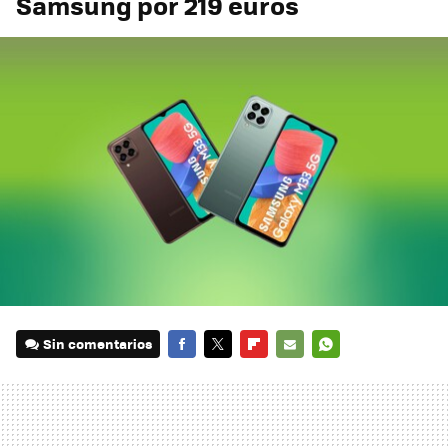
Samsung por 219 euros
Sin comentarios
FACEBOOK
TWITTER
FLIPBOARD
E-
WHATSAPP
MAIL