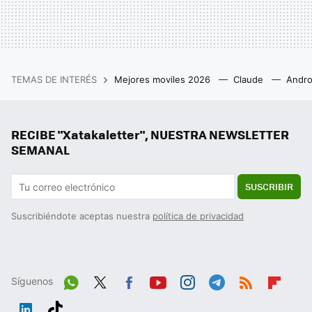
TEMAS DE INTERÉS
Mejores moviles 2026
Claude
Andro
RECIBE "Xatakaletter", NUESTRA NEWSLETTER
SEMANAL
SUSCRIBIR
Suscribiéndote aceptas nuestra
política de privacidad
Síguenos
Wh
Twit
Fac
You
Inst
Tele
RSS
Flip