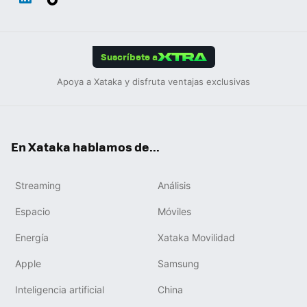
ats
ter
ebo
tub
agr
gra
boa
Link
Tikt
App
ok
e
am
m
rd
edIn
ok
Suscríbete a
Apoya a Xataka y disfruta ventajas exclusivas
En Xataka hablamos de...
Streaming
Análisis
Espacio
Móviles
Energía
Xataka Movilidad
Apple
Samsung
Inteligencia artificial
China