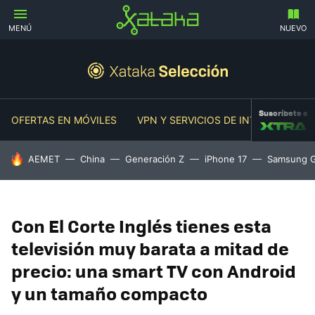
MENÚ
NUEVO
Suscríbete a
OFERTAS EN MÓVILES
VPN Y SERVICIOS DE INTERNET
O
HOY SE HABLA DE
AEMET
China
Generación Z
iPhone 17
Samsung G
Con El Corte Inglés tienes esta
televisión muy barata a mitad de
precio: una smart TV con Android
y un tamaño compacto