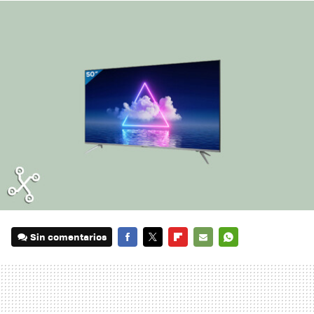
Sin comentarios
FACEBOOK
TWITTER
FLIPBOARD
E-
WHATSAPP
MAIL