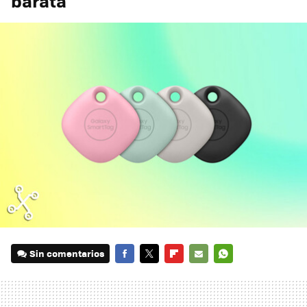
barata
Sin comentarios
FACEBOOK
TWITTER
FLIPBOARD
E-
WHATSAPP
MAIL