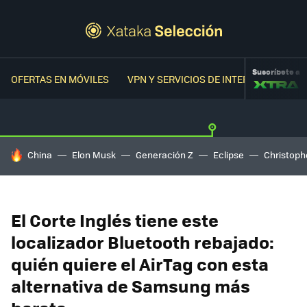
Suscríbete a
OFERTAS EN MÓVILES
VPN Y SERVICIOS DE INTERNET
OFER
HOY SE HABLA DE
China
Elon Musk
Generación Z
Eclipse
Christoph
El Corte Inglés tiene este
localizador Bluetooth rebajado:
quién quiere el AirTag con esta
alternativa de Samsung más