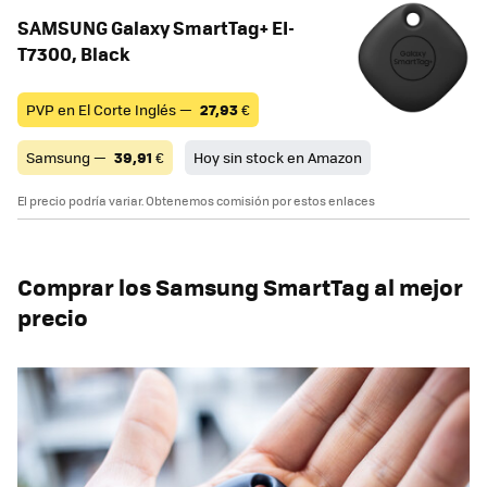
SAMSUNG Galaxy SmartTag+ EI-
T7300, Black
PVP en El Corte Inglés —
27,93
€
Samsung —
39,91
€
Hoy sin stock en Amazon
El precio podría variar. Obtenemos comisión por estos enlaces
Comprar los Samsung SmartTag al mejor
precio