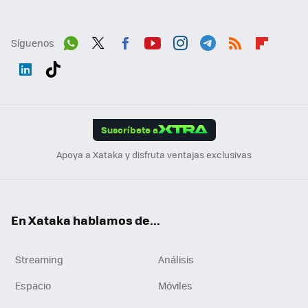
Síguenos
Wh
Twit
Fac
You
Inst
Tele
RSS
Flip
ats
ter
ebo
tub
agr
gra
boa
Link
Tikt
App
ok
e
am
m
rd
edI
ok
Suscríbete a
n
Apoya a Xataka y disfruta ventajas exclusivas
En Xataka hablamos de...
Streaming
Análisis
Espacio
Móviles