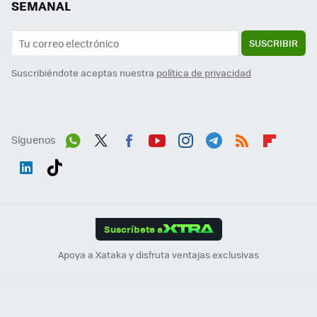
SEMANAL
SUSCRIBIR
Suscribiéndote aceptas nuestra
política de privacidad
Síguenos
Wh
Twit
Fac
You
Inst
Tele
RSS
Flip
ats
ter
ebo
tub
agr
gra
boa
Link
Tikt
App
ok
e
am
m
rd
edI
ok
Suscríbete a
n
Apoya a Xataka y disfruta ventajas exclusivas