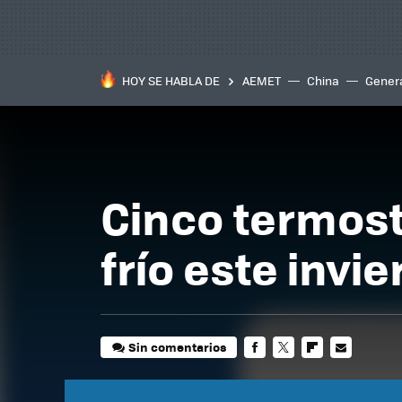
HOY SE HABLA DE
AEMET
China
Gener
Cinco termost
frío este invi
Sin comentarios
FACEBOOK
TWITTER
FLIPBOARD
E-
MAIL