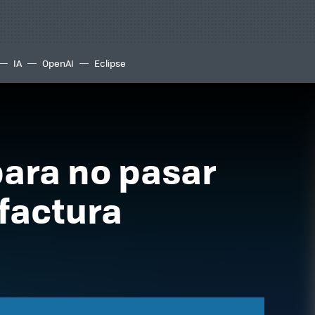
IA
OpenAI
Eclipse
para no pasar
 factura