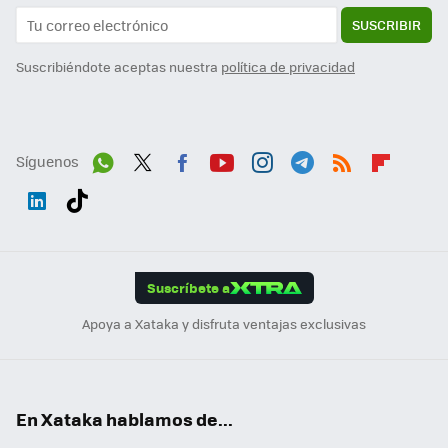
SUSCRIBIR
Suscribiéndote aceptas nuestra
política de privacidad
Síguenos
Wh
Twit
Fac
You
Inst
Tele
RSS
Flip
ats
ter
ebo
tub
agr
gra
boa
Link
Tikt
App
ok
e
am
m
rd
edI
ok
Suscríbete a
n
Apoya a Xataka y disfruta ventajas exclusivas
En Xataka hablamos de...