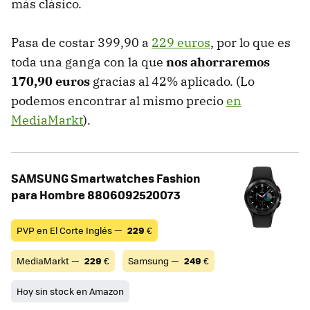
más clásico.
Pasa de costar 399,90 a
229 euros
, por lo que es
toda una ganga con la que
nos ahorraremos
170,90 euros
gracias al 42% aplicado. (Lo
podemos encontrar al mismo precio
en
MediaMarkt
).
SAMSUNG Smartwatches Fashion
para Hombre 8806092520073
PVP en El Corte Inglés —
229
€
MediaMarkt —
229
€
Samsung —
249
€
Hoy sin stock en Amazon