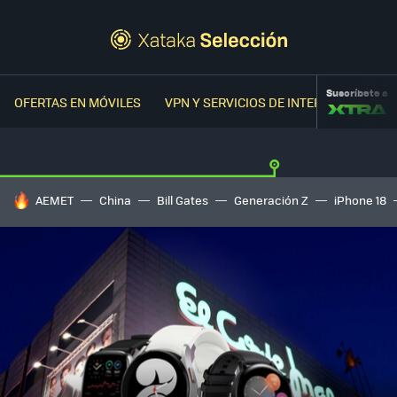
Suscríbete a
OFERTAS EN MÓVILES
VPN Y SERVICIOS DE INTERNET
OFER
HOY SE HABLA DE
AEMET
China
Bill Gates
Generación Z
iPhone 18