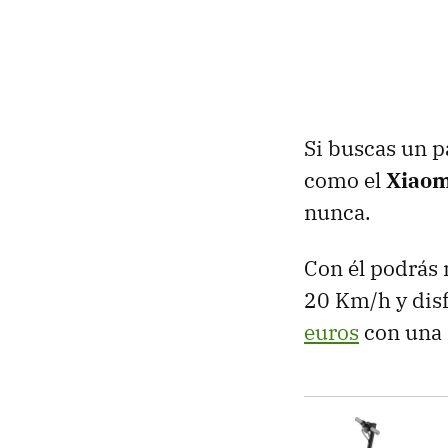
Si buscas un p
como el
Xiaom
nunca.
Con él podrás 
20 Km/h y dis
euros
con una 