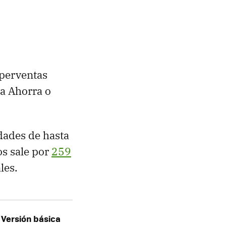
uperventas
a Ahorra o
dades de hasta
s sale por
259
les.
 Versión básica