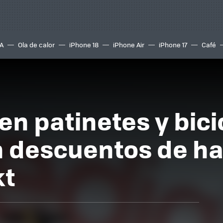
A
Ola de calor
iPhone 18
iPhone Air
iPhone 17
Café
en patinetes y bici
n descuentos de h
kt