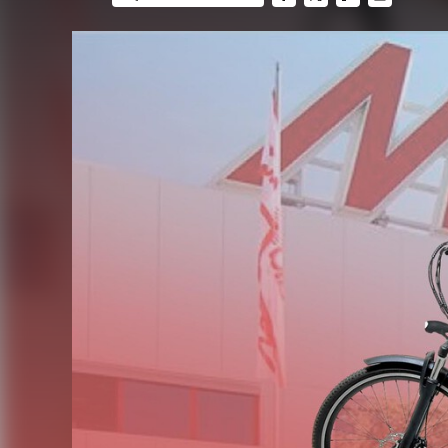
FACEBOOK
TWITTER
FLIPBOARD
E-
MAIL