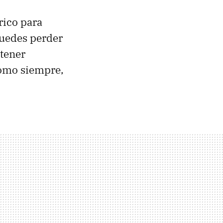
rico para
puedes perder
btener
omo siempre,