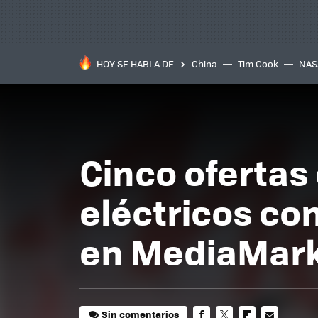
HOY SE HABLA DE
China
Tim Cook
NAS
Cinco ofertas 
eléctricos co
en MediaMar
Sin comentarios