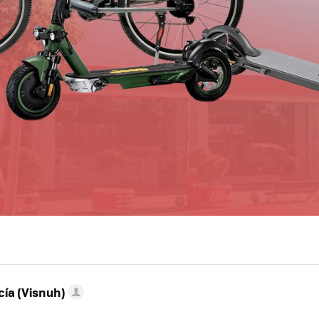
ía (Visnuh)