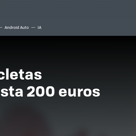
Android Auto
IA
cletas
asta 200 euros