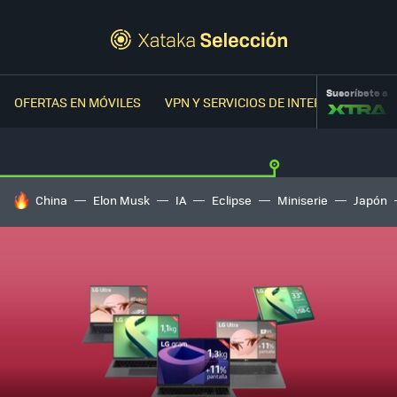
Suscríbete a
OFERTAS EN MÓVILES
VPN Y SERVICIOS DE INTERNET
OFER
HOY SE HABLA DE
China
Elon Musk
IA
Eclipse
Miniserie
Japón