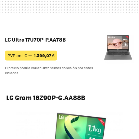
LG Ultra 17U70P-P.AA78B
PVP en LG —
1.399,07
€
El precio podría variar. Obtenemos comisión por estos
enlaces
LG Gram 16Z90P-G.AA88B