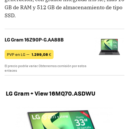
GB de RAM y 512 GB de almacenamiento de tipo
SSD.
LG Gram 16Z90P-G.AA88B
PVP en LG —
1.299,08
€
El precio podría variar. Obtenemos comisión por estos
enlaces
LG Gram + View 16MQ70.ASDWU