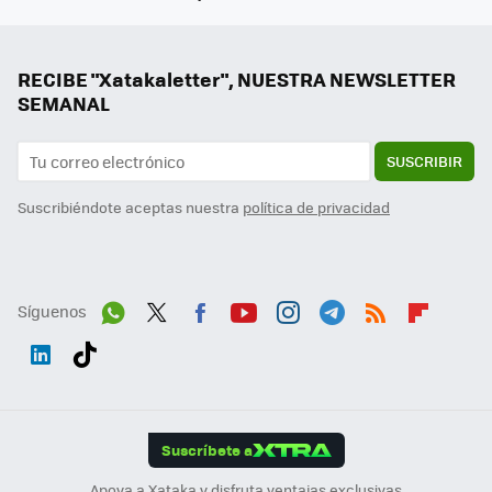
RECIBE "Xatakaletter", NUESTRA NEWSLETTER
SEMANAL
SUSCRIBIR
Suscribiéndote aceptas nuestra
política de privacidad
Síguenos
Wh
Twit
Fac
You
Inst
Tele
RSS
Flip
ats
ter
ebo
tub
agr
gra
boa
Link
Tikt
App
ok
e
am
m
rd
edI
ok
Suscríbete a
n
Apoya a Xataka y disfruta ventajas exclusivas