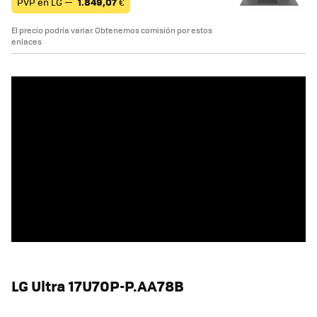
PVP en LG —
1.849,07
€
El precio podría variar. Obtenemos comisión por estos
enlaces
LG Ultra 17U70P-P.AA78B