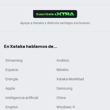
App
ok
e
am
m
rd
edI
ok
Suscríbete a
n
Apoya a Xataka y disfruta ventajas exclusivas
En Xataka hablamos de...
Streaming
Análisis
Espacio
Móviles
Energía
Xataka Movilidad
Apple
Samsung
Inteligencia artificial
China
Empleo
Windows 11