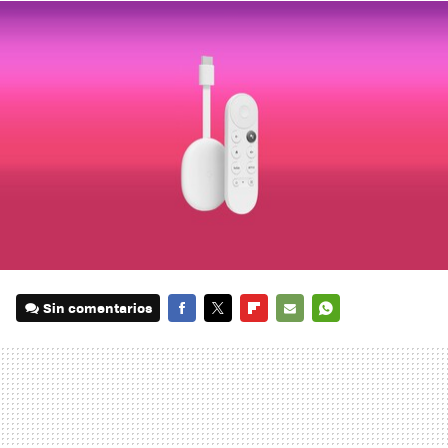
Sin comentarios
FACEBOOK
TWITTER
FLIPBOARD
E-
WHATSAPP
MAIL