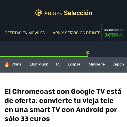
Suscríbete a
OFERTAS EN MÓVILES
VPN Y SERVICIOS DE INTERNET
OFER
HOY SE HABLA DE
China
Elon Musk
IA
Eclipse
Miniserie
Japón
El Chromecast con Google TV está
de oferta: convierte tu vieja tele
en una smart TV con Android por
sólo 33 euros