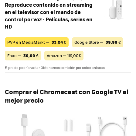
Reproduce contenido en streaming
en el televisor con el mando de
control por voz - Películas, series en
HD
PVP en MediaMarkt —
33,04
€
Google Store —
39,99
€
Fnac —
39,99
€
Amazon — 119,00€
El precio podría variar. Obtenemos comisión por estos enlaces
Comprar el Chromecast con Google TV al
mejor precio