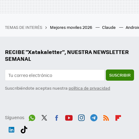
TEMAS DE INTERÉS
Mejores moviles 2026
Claude
Androi
RECIBE "Xatakaletter", NUESTRA NEWSLETTER
SEMANAL
SUSCRIBIR
Suscribiéndote aceptas nuestra
política de privacidad
Síguenos
Wh
Twit
Fac
You
Inst
Tele
RSS
Flip
ats
ter
ebo
tub
agr
gra
boa
Link
Tikt