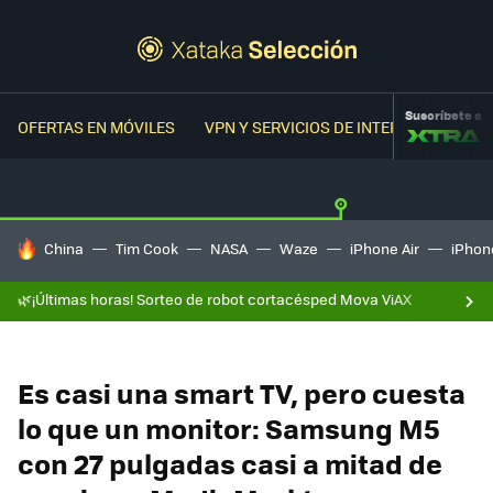
Suscríbete a
OFERTAS EN MÓVILES
VPN Y SERVICIOS DE INTERNET
OFER
HOY SE HABLA DE
China
Tim Cook
NASA
Waze
iPhone Air
iPhone
🌿¡Últimas horas! Sorteo de robot cortacésped Mova ViAX
Es casi una smart TV, pero cuesta
lo que un monitor: Samsung M5
con 27 pulgadas casi a mitad de