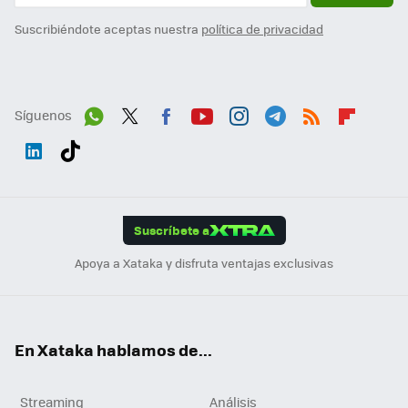
Suscribiéndote aceptas nuestra
política de privacidad
Síguenos
Wh
Twit
Fac
You
Inst
Tele
RSS
Flip
ats
ter
ebo
tub
agr
gra
boa
Link
Tikt
App
ok
e
am
m
rd
edI
ok
Suscríbete a
n
Apoya a Xataka y disfruta ventajas exclusivas
En Xataka hablamos de...
Streaming
Análisis