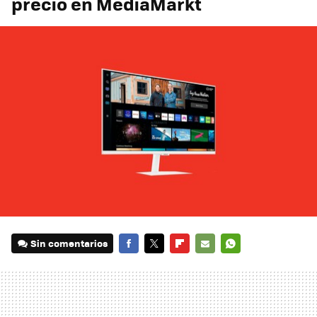
precio en MediaMarkt
Sin comentarios
FACEBOOK
TWITTER
FLIPBOARD
E-
WHATSAPP
MAIL