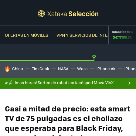
Suscríbete a
OFERTAS EN MÓVILES
VPN Y SERVICIOS DE INTERNET
OFER
HOY SE HABLA DE
China
Tim Cook
NASA
Waze
iPhone Air
iPhone
🌿¡Últimas horas! Sorteo de robot cortacésped Mova ViAX
Casi a mitad de precio: esta smart
TV de 75 pulgadas es el chollazo
que esperaba para Black Friday,