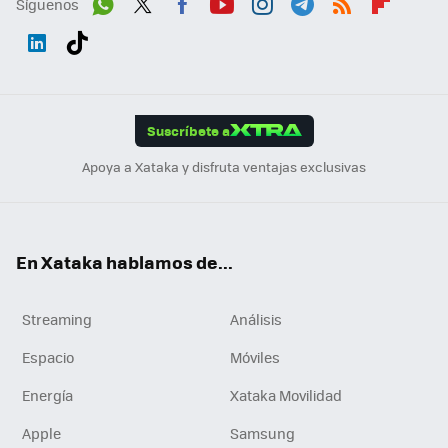
Síguenos
Wh
Twit
Fac
You
Inst
Tele
RSS
Flip
ats
ter
ebo
tub
agr
gra
boa
Link
Tikt
App
ok
e
am
m
rd
edI
ok
Suscríbete a
n
Apoya a Xataka y disfruta ventajas exclusivas
En Xataka hablamos de...
Streaming
Análisis
Espacio
Móviles
Energía
Xataka Movilidad
Apple
Samsung