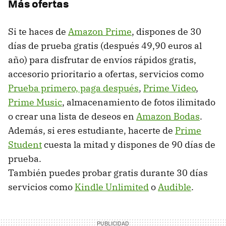
Más ofertas
Si te haces de
Amazon Prime
, dispones de 30
días de prueba gratis (después 49,90 euros al
año) para disfrutar de envíos rápidos gratis,
accesorio prioritario a ofertas, servicios como
Prueba primero, paga después
,
Prime Video
,
Prime Music
, almacenamiento de fotos ilimitado
o crear una lista de deseos en
Amazon Bodas
.
Además, si eres estudiante, hacerte de
Prime
Student
cuesta la mitad y dispones de 90 días de
prueba.
También puedes probar gratis durante 30 días
servicios como
Kindle Unlimited
o
Audible
.