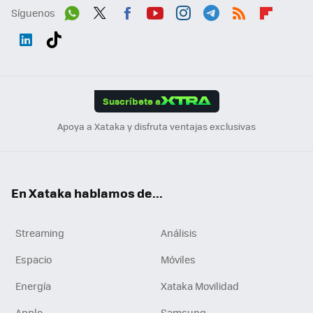
Síguenos
Wh
Twit
Fac
You
Inst
Tele
RSS
Flip
ats
ter
ebo
tub
agr
gra
boa
Link
Tikt
App
ok
e
am
m
rd
edI
ok
Suscríbete a
n
Apoya a Xataka y disfruta ventajas exclusivas
En Xataka hablamos de...
Streaming
Análisis
Espacio
Móviles
Energía
Xataka Movilidad
Apple
Samsung