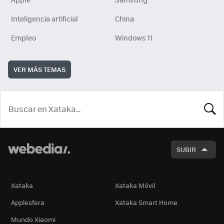
Inteligencia artificial
China
Empleo
Windows 11
VER MÁS TEMAS
BUSCA
SUBIR
Xataka
Xataka Móvil
Applesfera
Xataka Smart Home
Mundo Xiaomi