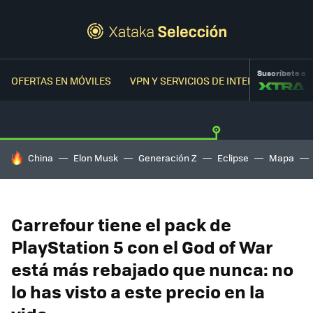
Suscríbete a
OFERTAS EN MÓVILES
VPN Y SERVICIOS DE INTERNET
OFER
HOY SE HABLA DE
China
Elon Musk
Generación Z
Eclipse
Mapa
Carrefour tiene el pack de
PlayStation 5 con el God of War
está más rebajado que nunca: no
lo has visto a este precio en la