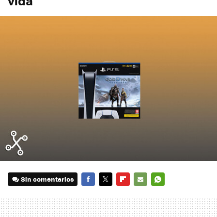
vida
Sin comentarios
FACEBOOK
TWITTER
FLIPBOARD
E-
WHATSAPP
MAIL