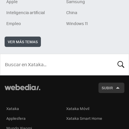
Apple
Samsung
Inteligencia artificial
China
Empleo
Windows 11
VER MÁS TEMAS
BUSCA
SUBIR
Xataka
Xataka Móvil
Applesfera
Xataka Smart Home
Mundo Xiaomi