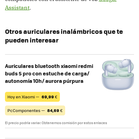
Assistant
.
Otros auriculares inalámbricos que te
pueden interesar
Auriculares bluetooth xiaomi redmi
buds 5 pro con estuche de carga/
autonomía 10h/ aurora púrpura
Hoy en Xiaomi —
69,99
€
PcComponentes —
84,69
€
El precio podría variar. Obtenemos comisión por estos enlaces