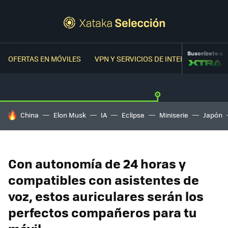
Suscríbete a
OFERTAS EN MÓVILES
VPN Y SERVICIOS DE INTERNET
OFER
HOY SE HABLA DE
China
Elon Musk
IA
Eclipse
Miniserie
Japón
Con autonomía de 24 horas y
compatibles con asistentes de
voz, estos auriculares serán los
perfectos compañeros para tu