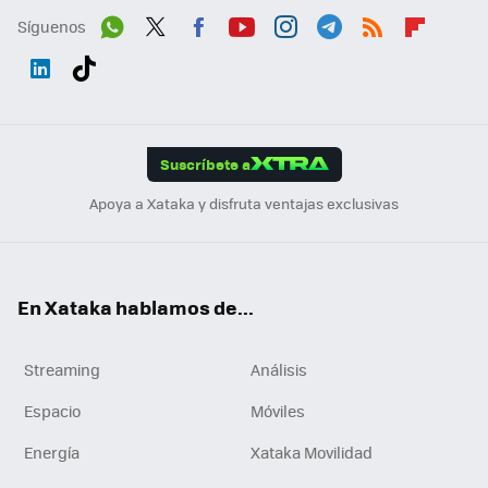
Síguenos
Wh
Twit
Fac
You
Inst
Tele
RSS
Flip
ats
ter
ebo
tub
agr
gra
boa
Link
Tikt
App
ok
e
am
m
rd
edI
ok
Suscríbete a
n
Apoya a Xataka y disfruta ventajas exclusivas
En Xataka hablamos de...
Streaming
Análisis
Espacio
Móviles
Energía
Xataka Movilidad