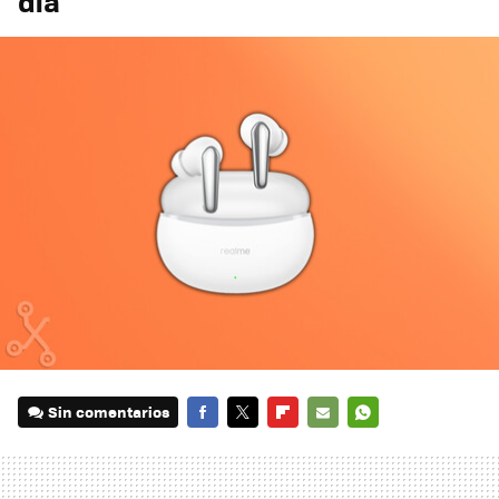
día
Sin comentarios
FACEBOOK
TWITTER
FLIPBOARD
E-
WHATSAPP
MAIL