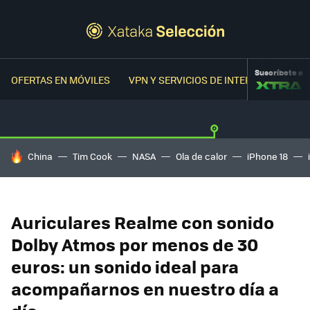
Suscríbete a
OFERTAS EN MÓVILES
VPN Y SERVICIOS DE INTERNET
OFER
HOY SE HABLA DE
China
Tim Cook
NASA
Ola de calor
iPhone 18
Auriculares Realme con sonido
Dolby Atmos por menos de 30
euros: un sonido ideal para
acompañarnos en nuestro día a