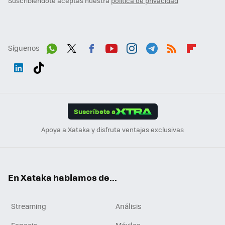
Suscribiéndote aceptas nuestra
política de privacidad
Síguenos
Wh
Twit
Fac
You
Inst
Tele
RSS
Flip
ats
ter
ebo
tub
agr
gra
boa
Link
Tikt
App
ok
e
am
m
rd
edI
ok
Suscríbete a
n
Apoya a Xataka y disfruta ventajas exclusivas
En Xataka hablamos de...
Streaming
Análisis