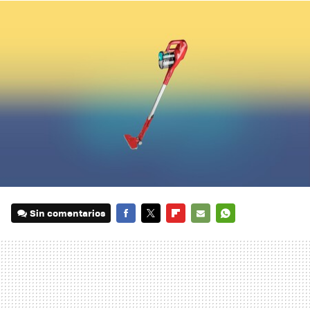
Sin comentarios
FACEBOOK
TWITTER
FLIPBOARD
E-
WHATSAPP
MAIL