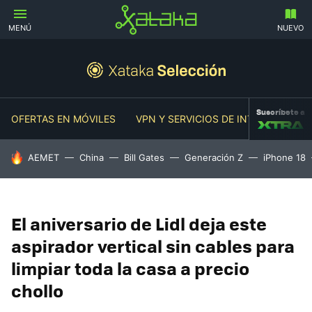
MENÚ
NUEVO
Suscríbete a
OFERTAS EN MÓVILES
VPN Y SERVICIOS DE INTERNET
O
HOY SE HABLA DE
AEMET
China
Bill Gates
Generación Z
iPhone 18
El aniversario de Lidl deja este
aspirador vertical sin cables para
limpiar toda la casa a precio
chollo