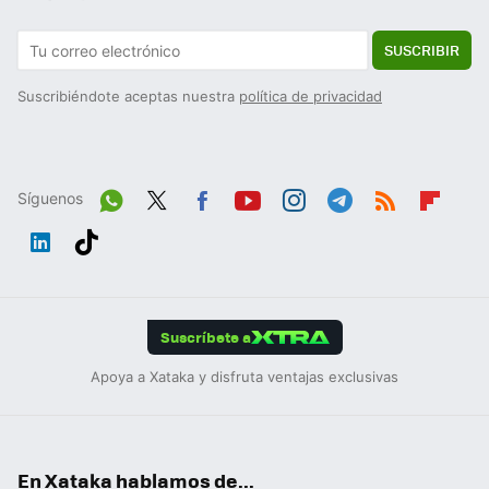
SUSCRIBIR
Suscribiéndote aceptas nuestra
política de privacidad
Síguenos
Wh
Twit
Fac
You
Inst
Tele
RSS
Flip
ats
ter
ebo
tub
agr
gra
boa
Link
Tikt
App
ok
e
am
m
rd
edIn
ok
Suscríbete a
Apoya a Xataka y disfruta ventajas exclusivas
En Xataka hablamos de...