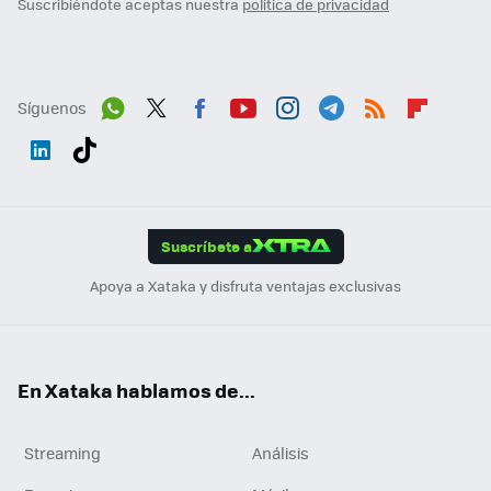
Suscribiéndote aceptas nuestra
política de privacidad
Síguenos
Wh
Twit
Fac
You
Inst
Tele
RSS
Flip
ats
ter
ebo
tub
agr
gra
boa
Link
Tikt
App
ok
e
am
m
rd
edI
ok
Suscríbete a
n
Apoya a Xataka y disfruta ventajas exclusivas
En Xataka hablamos de...
Streaming
Análisis