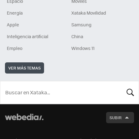
Espacio
Móviles
Energía
Xataka Movilidad
Apple
Samsung
Inteligencia artificial
China
Empleo
Windows 11
VER MÁS TEMAS
BUSCA
SUBIR