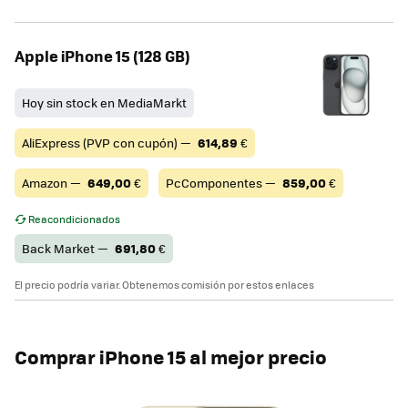
Apple iPhone 15 (128 GB)
Hoy sin stock en MediaMarkt
AliExpress (PVP con cupón) —
614,89
€
Amazon —
649,00
€
PcComponentes —
859,00
€
Reacondicionados
Back Market —
691,80
€
El precio podría variar. Obtenemos comisión por estos enlaces
Comprar iPhone 15 al mejor precio