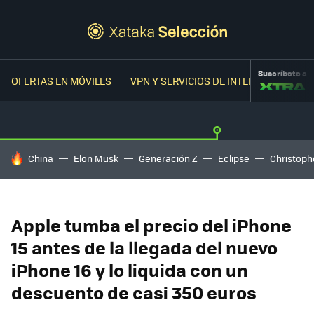
Suscríbete a
OFERTAS EN MÓVILES
VPN Y SERVICIOS DE INTERNET
OFER
HOY SE HABLA DE
China
Elon Musk
Generación Z
Eclipse
Christoph
Apple tumba el precio del iPhone
15 antes de la llegada del nuevo
iPhone 16 y lo liquida con un
descuento de casi 350 euros