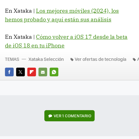
En Xataka |
Los mejores móviles (2024), los
hemos probado y aquí están sus análisis
En Xataka |
Cómo volver a iOS 17 desde la beta
de iOS 18 en tu iPhone
TEMAS
Xataka Selección
Ver ofertas de tecnología
FACEBOOK
TWITTER
FLIPBOARD
E-
WHATSAPP
MAIL
VER
1 COMENTARIO