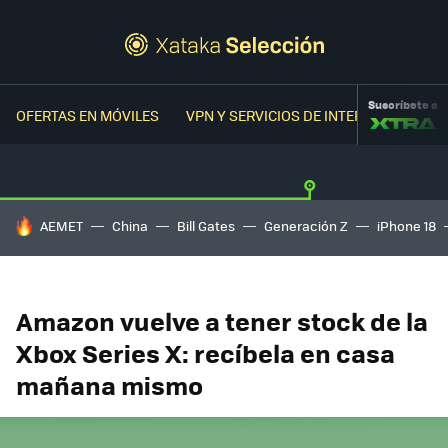
Suscríbete a
OFERTAS EN MÓVILES
VPN Y SERVICIOS DE INTERNET
OFER
HOY SE HABLA DE
AEMET
China
Bill Gates
Generación Z
iPhone 18
Amazon vuelve a tener stock de la
Xbox Series X: recíbela en casa
mañana mismo