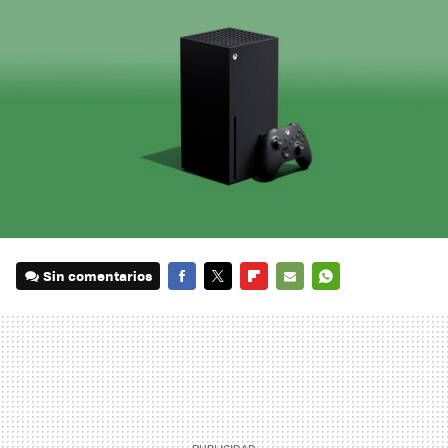
Sin comentarios
FACEBOOK
TWITTER
FLIPBOARD
E-
WHATSAPP
MAIL