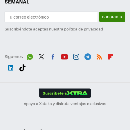
SEMANAL
SUSCRIBIR
Suscribiéndote aceptas nuestra
política de privacidad
Síguenos
Wh
Twit
Fac
You
Inst
Tele
RSS
Flip
ats
ter
ebo
tub
agr
gra
boa
Link
Tikt
App
ok
e
am
m
rd
edI
ok
Suscríbete a
n
Apoya a Xataka y disfruta ventajas exclusivas