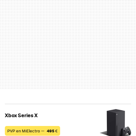
Xbox Series X
PVP en MiElectro —
495
€