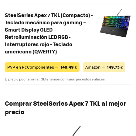
SteelSeries Apex 7 TKL (Compacto) -
Teclado mecánico para gaming –
Smart Display OLED –
Retroiluminación LED RGB -
Interruptores rojo - Teclado
americano (QWERTY)
PVP en PcComponentes —
146,49
€
Amazon —
149,73
€
El precio podría variar. Obtenemos comisión por estos enlaces
Comprar SteelSeries Apex 7 TKL al mejor
precio