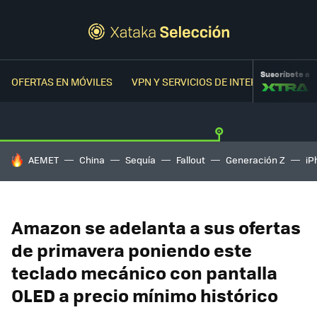
Suscríbete a
OFERTAS EN MÓVILES
VPN Y SERVICIOS DE INTERNET
OFER
HOY SE HABLA DE
AEMET
China
Sequía
Fallout
Generación Z
iP
Amazon se adelanta a sus ofertas
de primavera poniendo este
teclado mecánico con pantalla
OLED a precio mínimo histórico