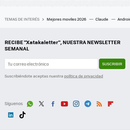
TEMAS DE INTERÉS
Mejores moviles 2026
Claude
Androi
RECIBE "Xatakaletter", NUESTRA NEWSLETTER
SEMANAL
SUSCRIBIR
Suscribiéndote aceptas nuestra
política de privacidad
Síguenos
Wh
Twit
Fac
You
Inst
Tele
RSS
Flip
ats
ter
ebo
tub
agr
gra
boa
Link
Tikt