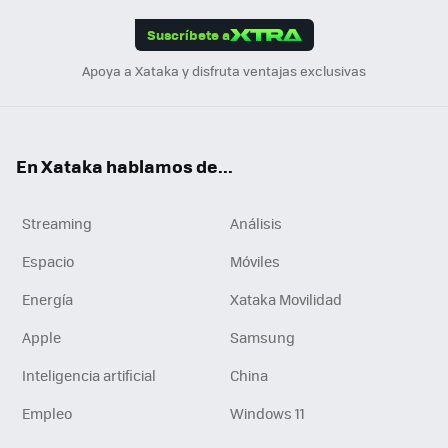
App
ok
e
am
m
rd
edI
ok
Suscríbete a
n
Apoya a Xataka y disfruta ventajas exclusivas
En Xataka hablamos de...
Streaming
Análisis
Espacio
Móviles
Energía
Xataka Movilidad
Apple
Samsung
Inteligencia artificial
China
Empleo
Windows 11