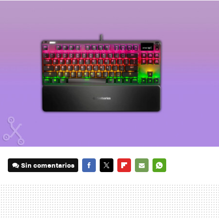
Sin comentarios
FACEBOOK
TWITTER
FLIPBOARD
E-
WHATSAPP
MAIL