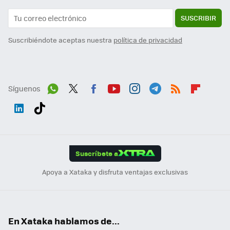
SUSCRIBIR
Suscribiéndote aceptas nuestra
política de privacidad
Síguenos
Wh
Twit
Fac
You
Inst
Tele
RSS
Flip
ats
ter
ebo
tub
agr
gra
boa
Link
Tikt
App
ok
e
am
m
rd
edI
ok
Suscríbete a
n
Apoya a Xataka y disfruta ventajas exclusivas
En Xataka hablamos de...