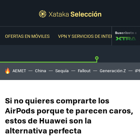
Suscríbete a
OFERTAS EN MÓVILES
VPN Y SERVICIOS DE INTERNET
OFER
HOY SE HABLA DE
AEMET
China
Sequía
Fallout
Generación Z
iP
Si no quieres comprarte los
AirPods porque te parecen caros,
estos de Huawei son la
alternativa perfecta