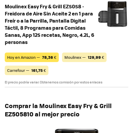
Moulinex Easy Fry & Grill EZ5058 -
Freidora de Aire Sin Aceite 2 en 1 para
Freír o a la Parrilla, Pantalla Digital
Táctil, 8 Programas para Comidas
Sanas, App 125 recetas, Negro, 4.2L, 6
personas
Hoy en Amazon —
78,36
€
Moulinex —
129,99
€
Carrefour —
161,75
€
El precio podría variar. Obtenemos comisión por estos enlaces
Comprar la Moulinex Easy Fry & Grill
EZ505810 al mejor precio