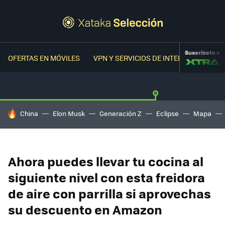
Suscríbete a
OFERTAS EN MÓVILES
VPN Y SERVICIOS DE INTERNET
OFER
HOY SE HABLA DE
China
Elon Musk
Generación Z
Eclipse
Mapa
Ahora puedes llevar tu cocina al
siguiente nivel con esta freidora
de aire con parrilla si aprovechas
su descuento en Amazon