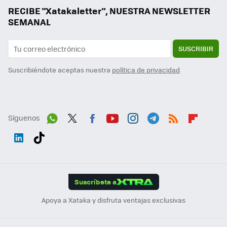
RECIBE "Xatakaletter", NUESTRA NEWSLETTER
SEMANAL
SUSCRIBIR
Suscribiéndote aceptas nuestra
política de privacidad
Síguenos
Wh
Twit
Fac
You
Inst
Tele
RSS
Flip
ats
ter
ebo
tub
agr
gra
boa
Link
Tikt
App
ok
e
am
m
rd
edI
ok
Suscríbete a
n
Apoya a Xataka y disfruta ventajas exclusivas