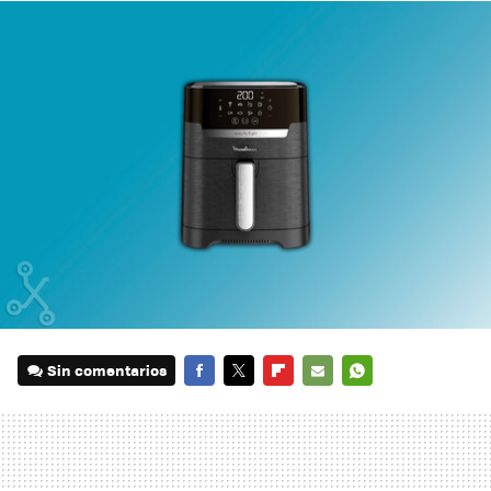
Sin comentarios
FACEBOOK
TWITTER
FLIPBOARD
E-
WHATSAPP
MAIL