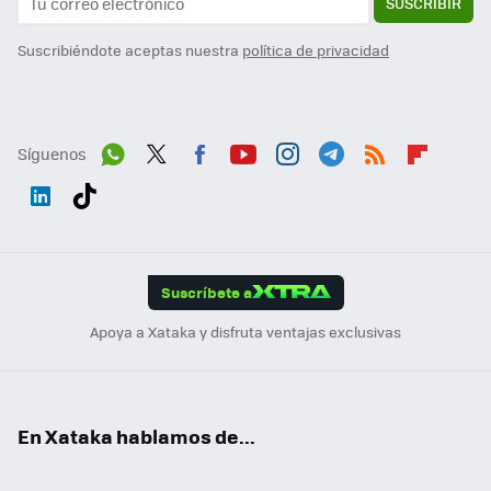
SUSCRIBIR
Suscribiéndote aceptas nuestra
política de privacidad
Síguenos
Wh
Twit
Fac
You
Inst
Tele
RSS
Flip
ats
ter
ebo
tub
agr
gra
boa
Link
Tikt
App
ok
e
am
m
rd
edI
ok
Suscríbete a
n
Apoya a Xataka y disfruta ventajas exclusivas
En Xataka hablamos de...