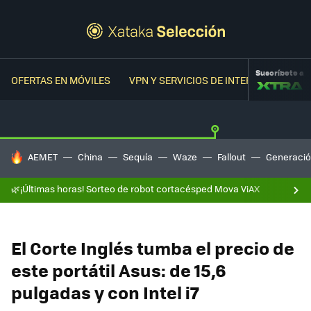
Suscríbete a
OFERTAS EN MÓVILES
VPN Y SERVICIOS DE INTERNET
OFER
HOY SE HABLA DE
AEMET
China
Sequía
Waze
Fallout
Generació
🌿¡Últimas horas! Sorteo de robot cortacésped Mova ViAX
El Corte Inglés tumba el precio de
este portátil Asus: de 15,6
pulgadas y con Intel i7