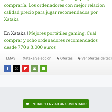
compraría. Los ordenadores con mejor relación
calidad precio para jugar recomendados por
Xataka
En Xataka |
Mejores portátiles gaming. Cuál
comprar y ocho ordenadores recomendados
desde 770 a 3.000 euros
TEMAS
Xataka Selección
Ofertas
Ver ofertas de tec
FACEBOOK
TWITTER
FLIPBOARD
E-
WHATSAPP
MAIL
ENTRAR Y ENVIAR UN COMENTARIO