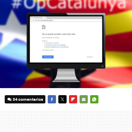
34 comentarios
FACEBOOK
TWITTER
FLIPBOARD
E-
WHATSAPP
MAIL