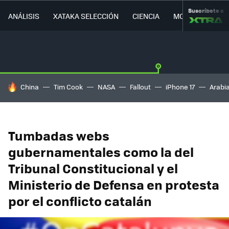
Suscríbete a
ANÁLISIS
XATAKA SELECCIÓN
CIENCIA
MOVILIDAD
HOY SE HABLA DE
China
Tim Cook
NASA
Fallout
iPhone 17
Arabi
Tumbadas webs
gubernamentales como la del
Tribunal Constitucional y el
Ministerio de Defensa en protesta
por el conflicto catalán