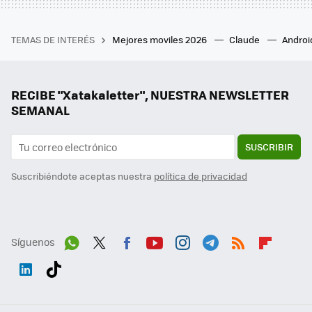
TEMAS DE INTERÉS
Mejores moviles 2026
Claude
Androi
RECIBE "Xatakaletter", NUESTRA NEWSLETTER
SEMANAL
SUSCRIBIR
Suscribiéndote aceptas nuestra
política de privacidad
Síguenos
Wh
Twit
Fac
You
Inst
Tele
RSS
Flip
ats
ter
ebo
tub
agr
gra
boa
Link
Tikt
App
ok
e
am
m
rd
edI
ok