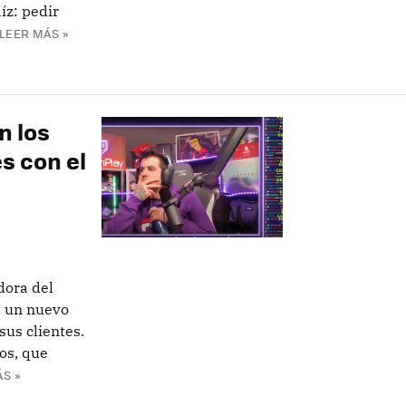
íz: pedir
LEER MÁS »
n los
s con el
dora del
e un nuevo
sus clientes.
dos, que
S »