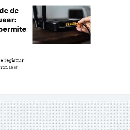
nde de
uear:
permite
e registrar
ror.
LEER