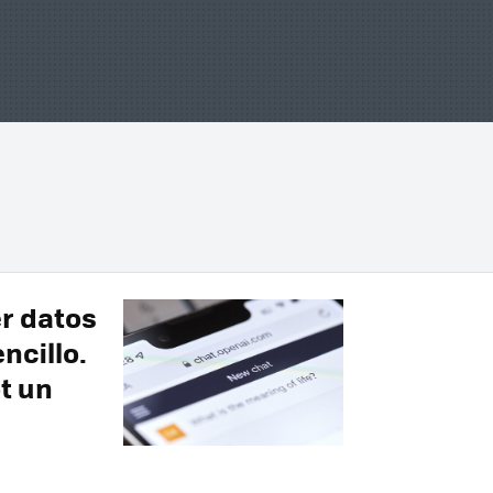
r datos
ncillo.
t un