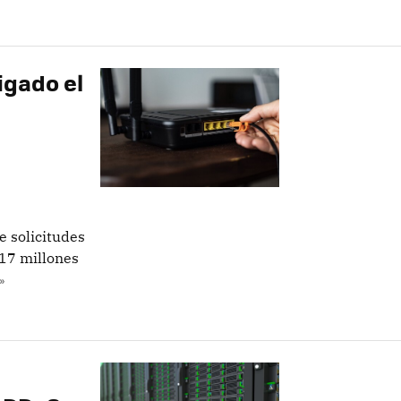
igado el
e solicitudes
17 millones
»