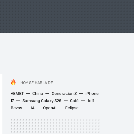
HOY SE HABLA DE
AEMET
China
Generación Z
iPhone
17
Samsung Galaxy S26
Café
Jeff
Bezos
IA
OpenAI
Eclipse