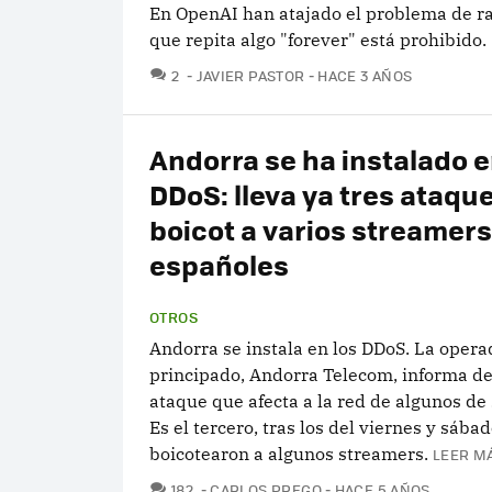
En OpenAI han atajado el problema de ra
que repita algo "forever" está prohibido.
COMENTARIOS
2
JAVIER PASTOR
HACE 3 AÑOS
Andorra se ha instalado e
DDoS: lleva ya tres ataque
boicot a varios streamers
españoles
OTROS
Andorra se instala en los DDoS. La opera
principado, Andorra Telecom, informa d
ataque que afecta a la red de algunos de 
Es el tercero, tras los del viernes y sába
boicotearon a algunos streamers.
LEER MÁ
COMENTARIOS
182
CARLOS PREGO
HACE 5 AÑOS