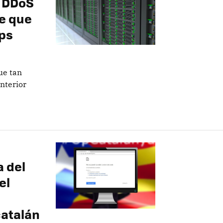
e DDoS
te que
bps
ue tan
nterior
 del
el
catalán