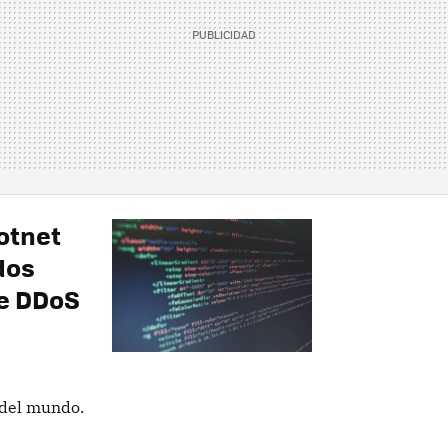
otnet
dos
ue DDoS
 del mundo.