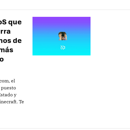
DoS que
orra
nos de
 más
o
com, el
a puesto
Estado y
inecraft. Te