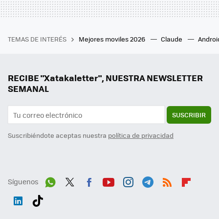
TEMAS DE INTERÉS
Mejores moviles 2026
Claude
Androi
RECIBE "Xatakaletter", NUESTRA NEWSLETTER
SEMANAL
SUSCRIBIR
Suscribiéndote aceptas nuestra
política de privacidad
Síguenos
Wh
Twit
Fac
You
Inst
Tele
RSS
Flip
ats
ter
ebo
tub
agr
gra
boa
Link
Tikt