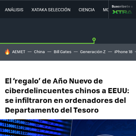
Suscríbete a
ANÁLISIS
XATAKA SELECCIÓN
CIENCIA
MOVILIDAD
HOY SE HABLA DE
AEMET
China
Bill Gates
Generación Z
iPhone 18
El ‘regalo’ de Año Nuevo de
ciberdelincuentes chinos a EEUU:
se infiltraron en ordenadores del
Departamento del Tesoro