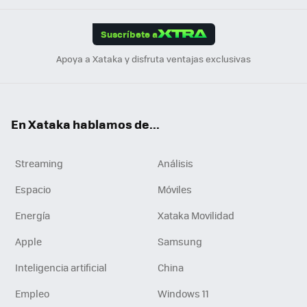
App
ok
e
am
m
rd
edI
ok
Suscríbete a
n
Apoya a Xataka y disfruta ventajas exclusivas
En Xataka hablamos de...
Streaming
Análisis
Espacio
Móviles
Energía
Xataka Movilidad
Apple
Samsung
Inteligencia artificial
China
Empleo
Windows 11