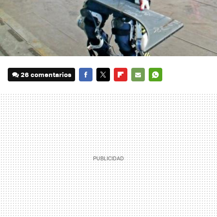
26 comentarios
FACEBOOK
TWITTER
FLIPBOARD
E-
WHATSAPP
MAIL