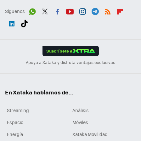
Síguenos
Wh
Twit
Fac
You
Inst
Tele
RSS
Flip
ats
ter
ebo
tub
agr
gra
boa
Link
Tikt
App
ok
e
am
m
rd
edI
ok
Suscríbete a
n
Apoya a Xataka y disfruta ventajas exclusivas
En Xataka hablamos de...
Streaming
Análisis
Espacio
Móviles
Energía
Xataka Movilidad