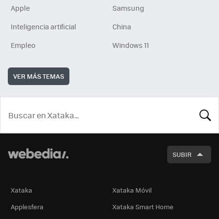
Apple
Samsung
Inteligencia artificial
China
Empleo
Windows 11
VER MÁS TEMAS
BUSCA
SUBIR
Xataka
Xataka Móvil
Applesfera
Xataka Smart Home