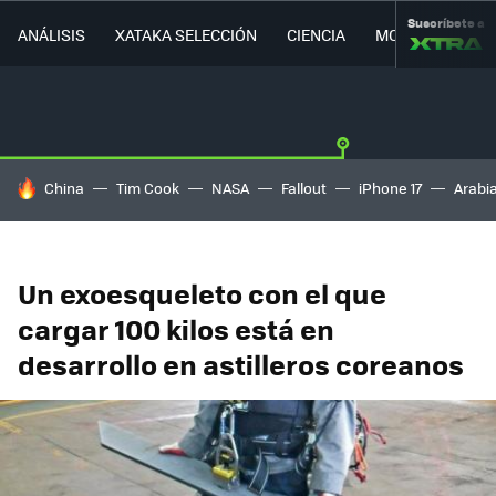
Suscríbete a
ANÁLISIS
XATAKA SELECCIÓN
CIENCIA
MOVILIDAD
HOY SE HABLA DE
China
Tim Cook
NASA
Fallout
iPhone 17
Arabi
Un exoesqueleto con el que
cargar 100 kilos está en
desarrollo en astilleros coreanos