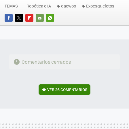
TEMAS
Robótica e IA
daewoo
Exoesqueletos
FACEBOOK
TWITTER
FLIPBOARD
E-
WHATSAPP
MAIL
Comentarios cerrados
VER
26 COMENTARIOS