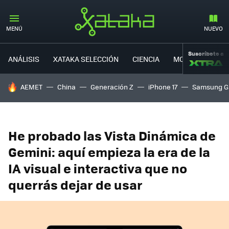
MENÚ
NUEVO
Suscríbete a
ANÁLISIS
XATAKA SELECCIÓN
CIENCIA
MOVILIDAD
HOY SE HABLA DE
AEMET
China
Generación Z
iPhone 17
Samsung G
He probado las Vista Dinámica de
Gemini: aquí empieza la era de la
IA visual e interactiva que no
querrás dejar de usar