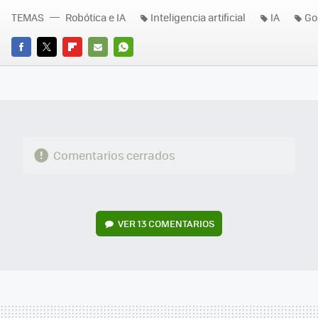
TEMAS
Robótica e IA
Inteligencia artificial
IA
Go
FACEBOOK
TWITTER
FLIPBOARD
E-
WHATSAPP
MAIL
Comentarios cerrados
VER
13 COMENTARIOS