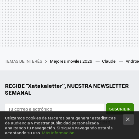
TEMAS DE INTERÉS
Mejores moviles 2026
Claude
Androi
RECIBE "Xatakaletter", NUESTRA NEWSLETTER
SEMANAL
SUSCRIBIR
Utilizamos cookies de terceros para generar estadísticas
Suscribiéndote aceptas nuestra
política de privacidad
de audiencia y mostrar publicidad personalizada
analizando tu navegación. Si sigues navegando estarás
aceptando su uso.
Más información