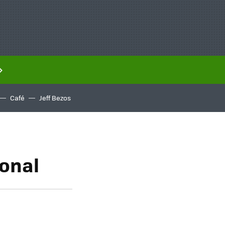
Café
Jeff Bezos
ional