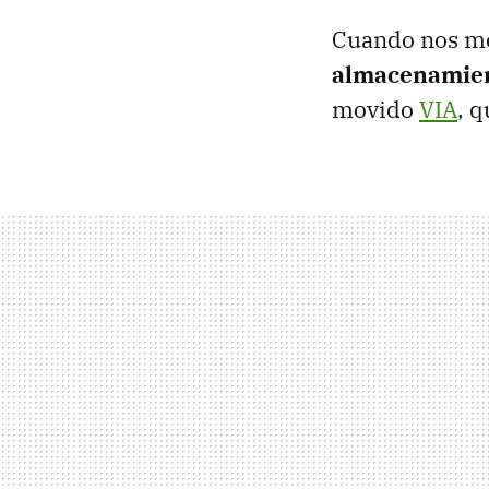
Cuando nos mo
almacenamie
movido
VIA
, 