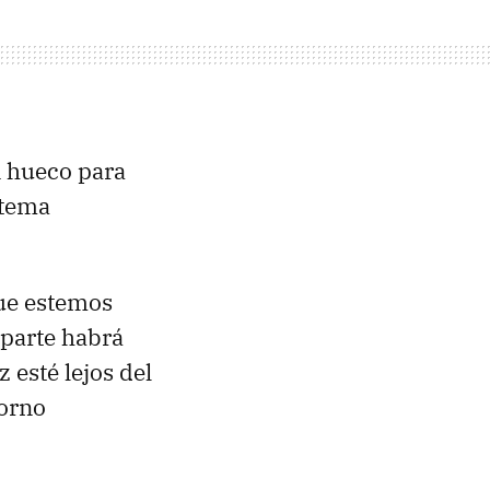
 hueco para
stema
que estemos
aparte habrá
 esté lejos del
torno