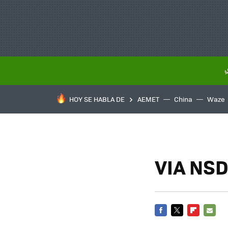
HOY SE HABLA DE
AEMET
China
Waze
VIA NSD
FACEBOOK
TWITTER
FLIPBOARD
E-