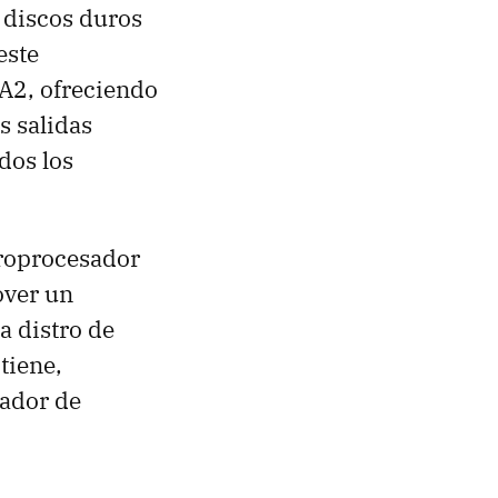
o discos duros
este
TA2, ofreciendo
s salidas
dos los
roprocesador
over un
a distro de
tiene,
ador de