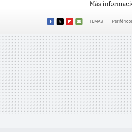
Más informaci
TEMAS
Periférico
FACEBOOK
TWITTER
FLIPBOARD
E-
MAIL