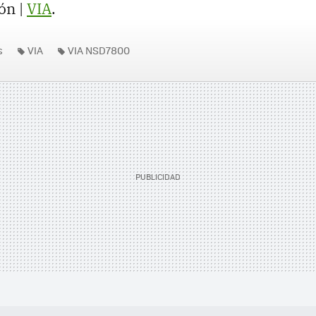
ón |
VIA
.
s
VIA
VIA NSD7800