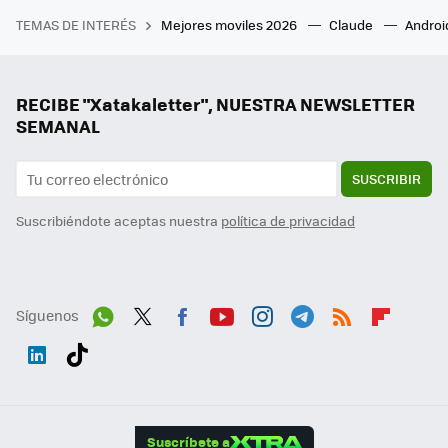
TEMAS DE INTERÉS
Mejores moviles 2026
Claude
Androi
RECIBE "Xatakaletter", NUESTRA NEWSLETTER
SEMANAL
SUSCRIBIR
Suscribiéndote aceptas nuestra
política de privacidad
Síguenos
Wh
Twit
Fac
You
Inst
Tele
RSS
Flip
ats
ter
ebo
tub
agr
gra
boa
Link
Tikt
App
ok
e
am
m
rd
edI
ok
Suscríbete a
n