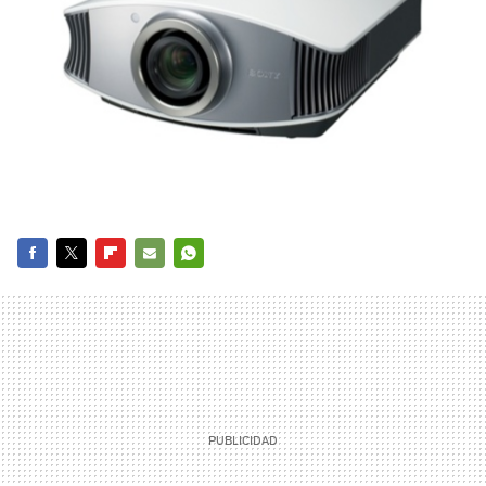
FACEBOOK
TWITTER
FLIPBOARD
E-
WHATSAPP
MAIL