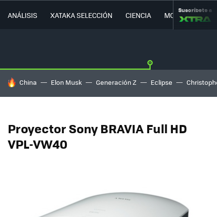
Suscríbete a
ANÁLISIS
XATAKA SELECCIÓN
CIENCIA
MOVILIDAD
HOY SE HABLA DE
China
Elon Musk
Generación Z
Eclipse
Christoph
Proyector Sony BRAVIA Full HD
VPL-VW40