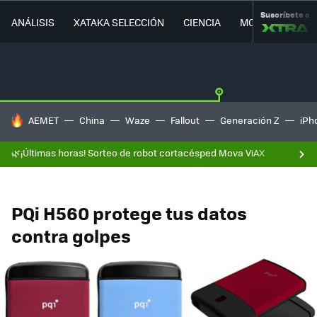
Suscríbete a
ANÁLISIS
XATAKA SELECCIÓN
CIENCIA
MOVILIDAD
HOY SE HABLA DE
AEMET
China
Waze
Fallout
Generación Z
iPh
🌿¡Últimas horas! Sorteo de robot cortacésped Mova ViAX
PQi H560 protege tus datos
contra golpes