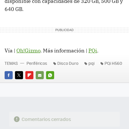
disponible con capacidades de 320 GB, 500 GB y
640 GB.
Vía |
Oh!Gizmo
. Más información |
PQi
.
TEMAS
Periféricos
Disco Duro
pqi
PQi H560
FACEBOOK
TWITTER
FLIPBOARD
E-
WHATSAPP
MAIL
Comentarios cerrados