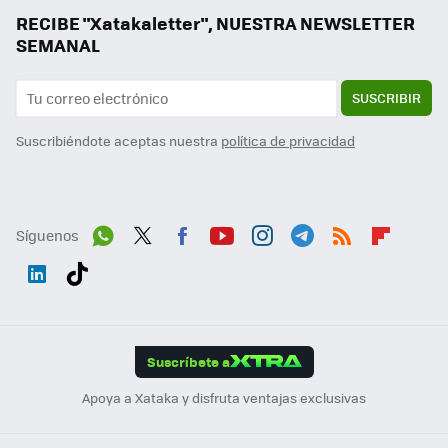
RECIBE "Xatakaletter", NUESTRA NEWSLETTER
SEMANAL
SUSCRIBIR
Suscribiéndote aceptas nuestra
política de privacidad
Síguenos
Wh
Twit
Fac
You
Inst
Tele
RSS
Flip
ats
ter
ebo
tub
agr
gra
boa
Link
Tikt
App
ok
e
am
m
rd
edI
ok
Suscríbete a
n
Apoya a Xataka y disfruta ventajas exclusivas