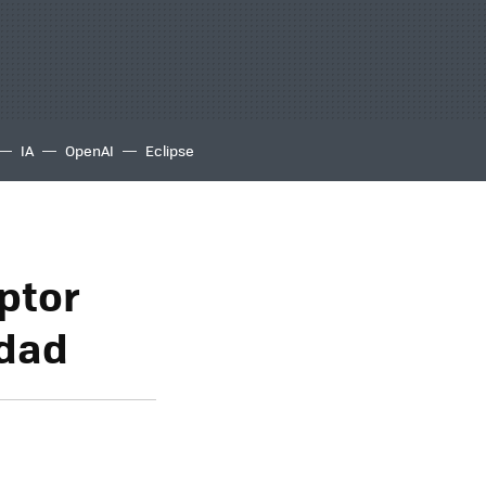
IA
OpenAI
Eclipse
ptor
idad