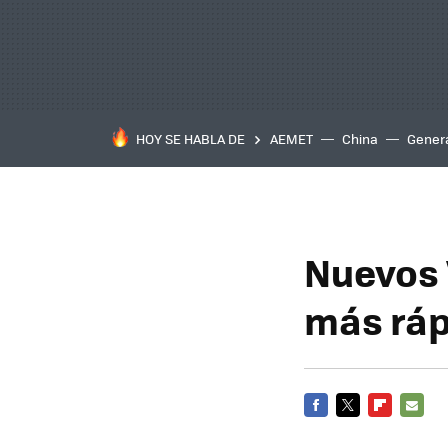
HOY SE HABLA DE
AEMET
China
Gener
Nuevos 
más ráp
FACEBOOK
TWITTER
FLIPBOARD
E-