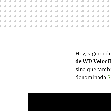
Hoy, siguiend
de WD Veloci
sino que tambi
denominada
S