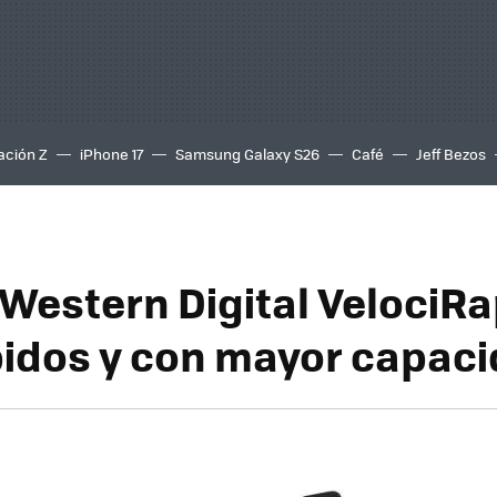
ación Z
iPhone 17
Samsung Galaxy S26
Café
Jeff Bezos
Western Digital VelociRa
idos y con mayor capac