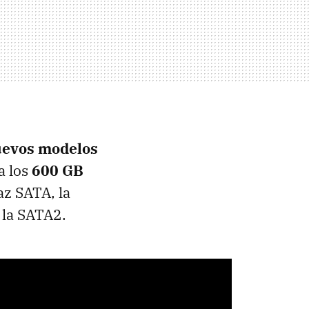
evos modelos
a los
600 GB
faz
SATA
, la
 la SATA2.