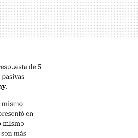
espuesta de 5
s pasivas
ay
.
el mismo
presentó en
lo mismo
o son más