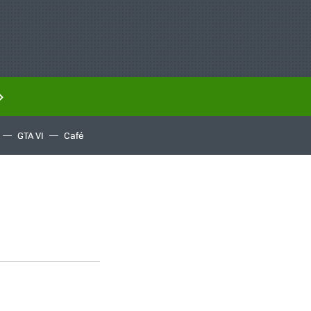
GTA VI
Café