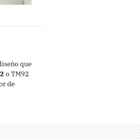
 diseño que
2
o TM92
or de