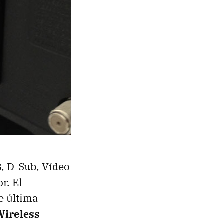
B
, D-Sub, Vídeo
r. El
e última
Wireless