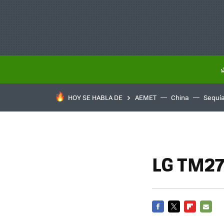
HOY SE HABLA DE
AEMET
China
Sequí
LG TM27
FACEBOOK
TWITTER
FLIPBOARD
E-