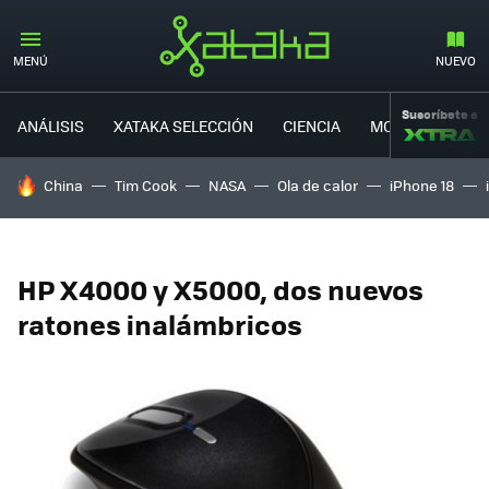
MENÚ
NUEVO
Suscríbete a
ANÁLISIS
XATAKA SELECCIÓN
CIENCIA
MOVILIDAD
HOY SE HABLA DE
China
Tim Cook
NASA
Ola de calor
iPhone 18
HP X4000 y X5000, dos nuevos
ratones inalámbricos