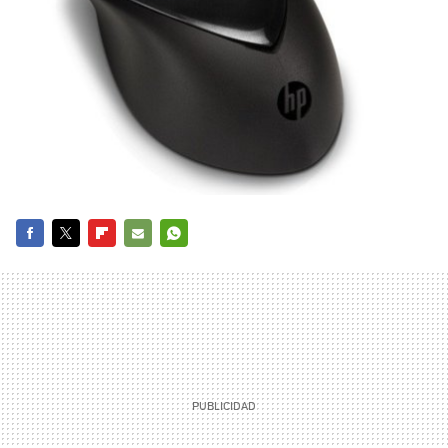
FACEBOOK
TWITTER
FLIPBOARD
E-
WHATSAPP
MAIL