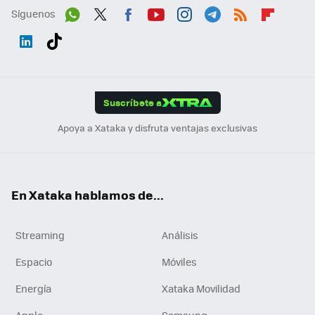
Síguenos
Wh
Twit
Fac
You
Inst
Tele
RSS
Flip
ats
ter
ebo
tub
agr
gra
boa
Link
Tikt
App
ok
e
am
m
rd
edI
ok
Suscríbete a
n
Apoya a Xataka y disfruta ventajas exclusivas
En Xataka hablamos de...
Streaming
Análisis
Espacio
Móviles
Energía
Xataka Movilidad