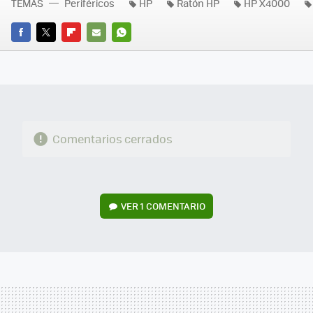
TEMAS
Periféricos
HP
Ratón HP
HP X4000
FACEBOOK
TWITTER
FLIPBOARD
E-
WHATSAPP
MAIL
Comentarios cerrados
VER
1 COMENTARIO