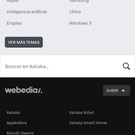
Apple
Samsung
Inteligencia artificial
China
Empleo
Windows 11
VER MÁS TEMAS
BUSCA
SUBIR
Xataka
Xataka Móvil
Applesfera
Xataka Smart Home
Mundo Xiaomi