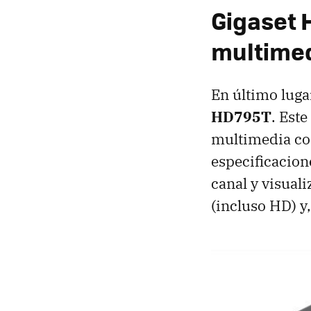
Gigaset 
multimed
En último luga
HD795T
. Est
multimedia co
especificacion
canal y visual
(incluso HD) y