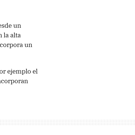
esde un
 la alta
corpora un
or ejemplo el
incorporan