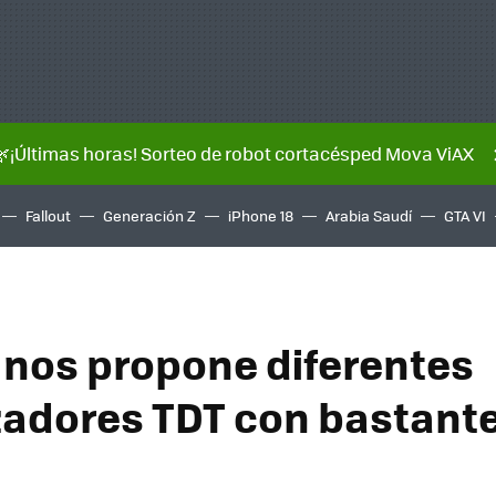
🌿¡Últimas horas! Sorteo de robot cortacésped Mova ViAX
Fallout
Generación Z
iPhone 18
Arabia Saudí
GTA VI
 nos propone diferentes
zadores TDT con bastant