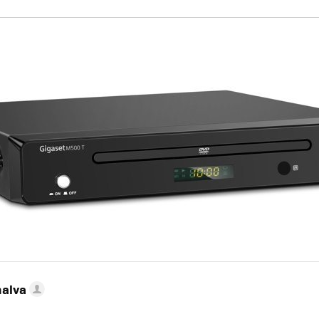
nalva