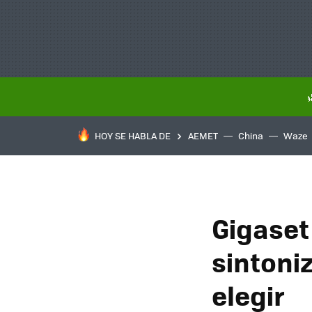
HOY SE HABLA DE
AEMET
China
Waze
Gigaset
sintoni
elegir