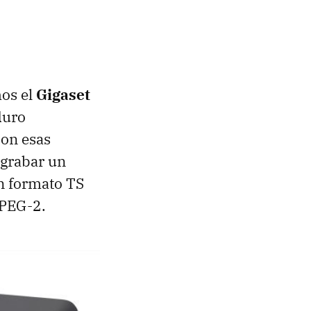
mos el
Gigaset
duro
Con esas
 grabar un
en formato TS
MPEG-2.