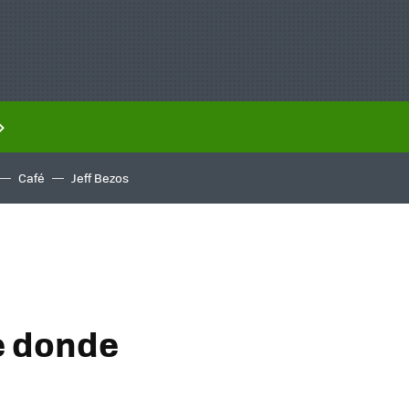
Café
Jeff Bezos
e donde