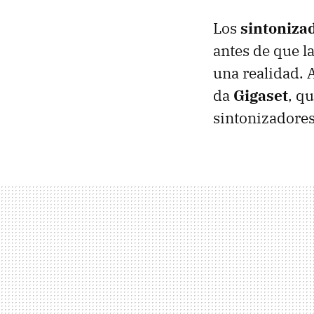
Los
sintoniza
antes de que l
una realidad. 
da
Gigaset
, q
sintonizadores