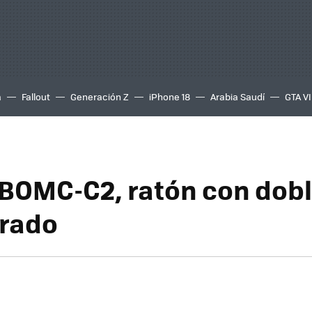
a
Fallout
Generación Z
iPhone 18
Arabia Saudí
GTA VI
 BOMC-C2, ratón con dobl
orado