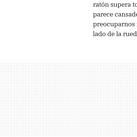
ratón supera t
parece cansado
preocuparnos 
lado de la rue