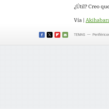
¿Útil? Creo que
Vía |
Akihabar
TEMAS
Periférico
FACEBOOK
TWITTER
FLIPBOARD
E-
MAIL