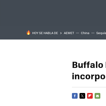
HOY SE HABLA DE
AEMET
China
Sequí
Buffalo
incorp
FACEBOOK
TWITTER
FLIPBOARD
E-