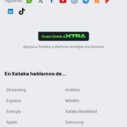
Síguenos
Wh
Twit
Fac
You
Inst
Tele
RSS
Flip
ats
ter
ebo
tub
agr
gra
boa
Link
Tikt
App
ok
e
am
m
rd
edI
ok
Suscríbete a
n
Apoya a Xataka y disfruta ventajas exclusivas
En Xataka hablamos de...
Streaming
Análisis
Espacio
Móviles
Energía
Xataka Movilidad
Apple
Samsung