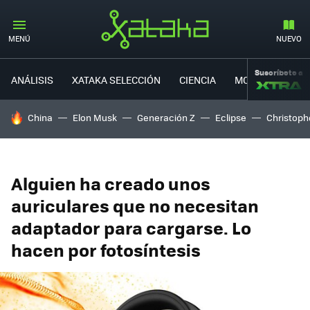
MENÚ
NUEVO
Suscríbete a
ANÁLISIS
XATAKA SELECCIÓN
CIENCIA
MOVILIDAD
HOY SE HABLA DE
China
Elon Musk
Generación Z
Eclipse
Christoph
Alguien ha creado unos
auriculares que no necesitan
adaptador para cargarse. Lo
hacen por fotosíntesis