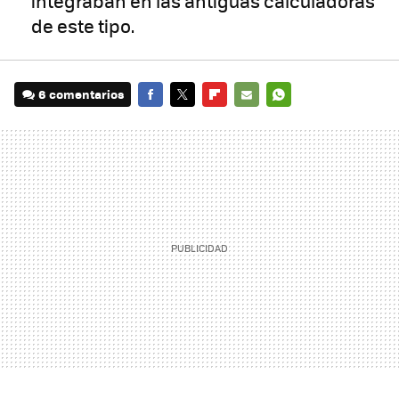
integraban en las antiguas calculadoras
de este tipo.
6 comentarios
FACEBOOK
TWITTER
FLIPBOARD
E-
WHATSAPP
MAIL