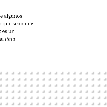
de algunos
ir que sean más
x
es un
na
tinta