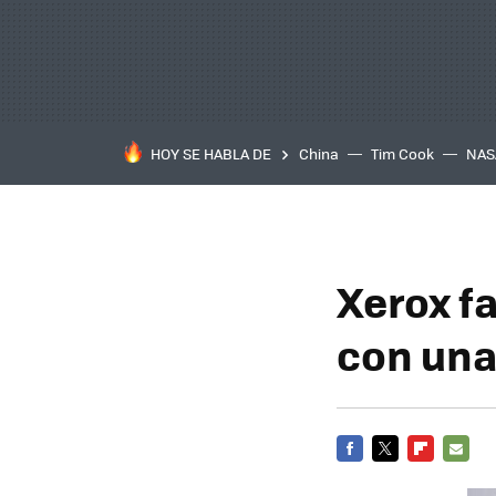
HOY SE HABLA DE
China
Tim Cook
NAS
Xerox fa
con una
FACEBOOK
TWITTER
FLIPBOARD
E-