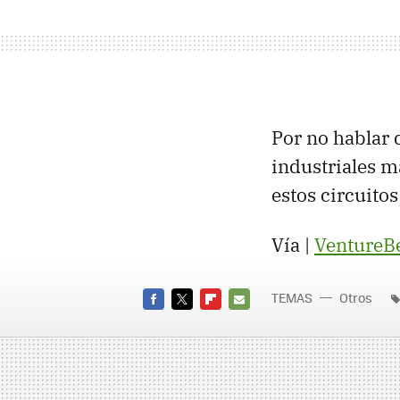
Por no hablar 
industriales m
estos circuito
Vía |
VentureB
TEMAS
Otros
FACEBOOK
TWITTER
FLIPBOARD
E-
MAIL