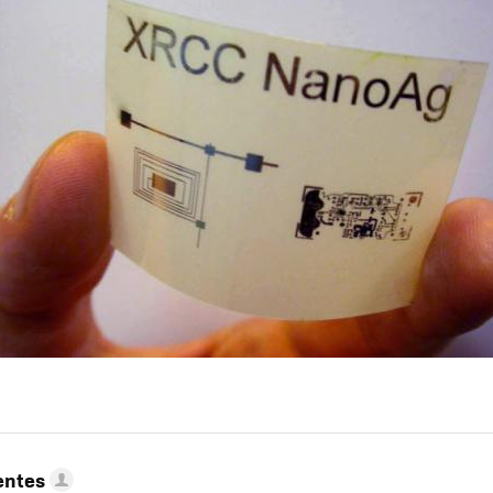
entes