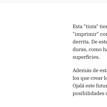
Esta "tinta" t
"imprimir" con 
derrita. De est
duras, como ha
superficies.
Además de es
los que crear 
Ojalá este fut
posibilidades 