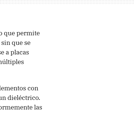
lo que permite
, sin que se
se a placas
últiples
elementos con
n dieléctrico.
normemente las