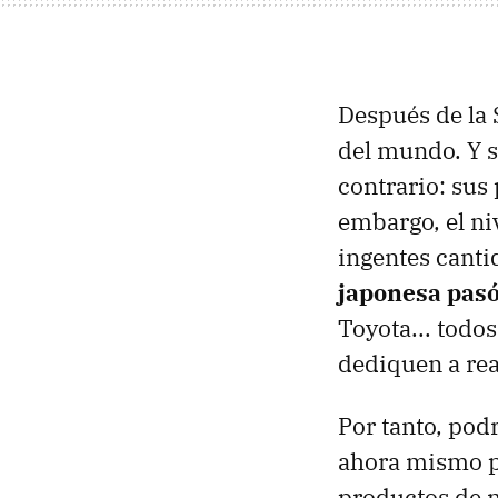
Después de la 
del mundo. Y s
contrario: sus
embargo, el niv
ingentes canti
japonesa pasó
Toyota... todo
dediquen a rea
Por tanto, pod
ahora mismo pa
productos de m