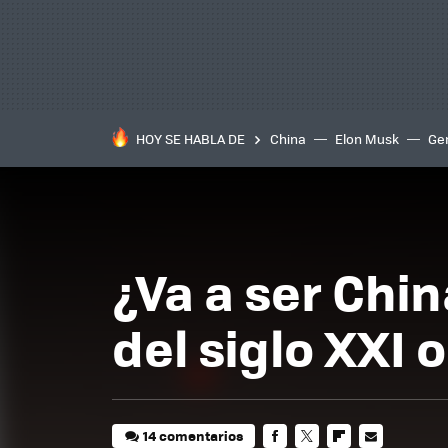
HOY SE HABLA DE
China
Elon Musk
Ge
¿Va a ser Chi
del siglo XXI 
14 comentarios