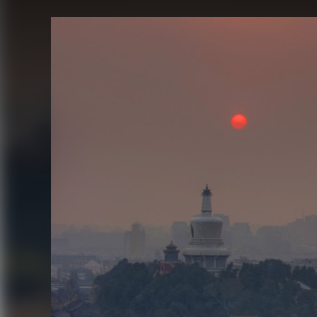
FACEBOOK
TWITTER
FLIPBOARD
E-
MAIL