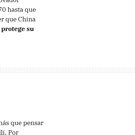
 70 hasta que
er que China
 protege su
 más que pensar
lí. Por