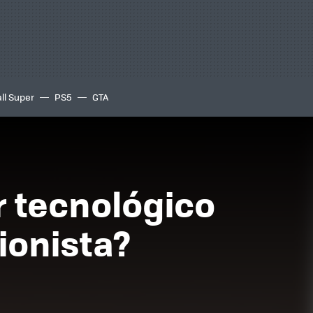
ll Super
PS5
GTA
r tecnológico
ionista?