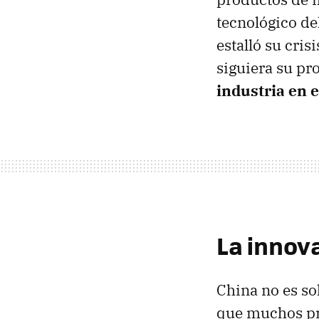
tecnológico del
estalló su cri
siguiera su pr
industria en 
La innov
China no es so
que muchos pro