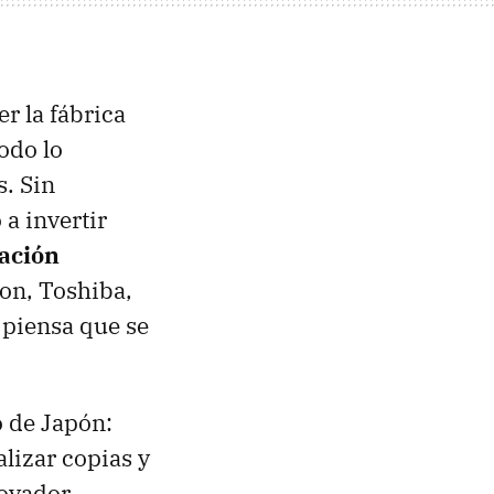
r la fábrica
odo lo
s. Sin
 a invertir
cación
non, Toshiba,
 piensa que se
o de Japón:
lizar copias y
novador