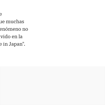
e
que muchas
fenómeno no
vido en la
e in Japan".