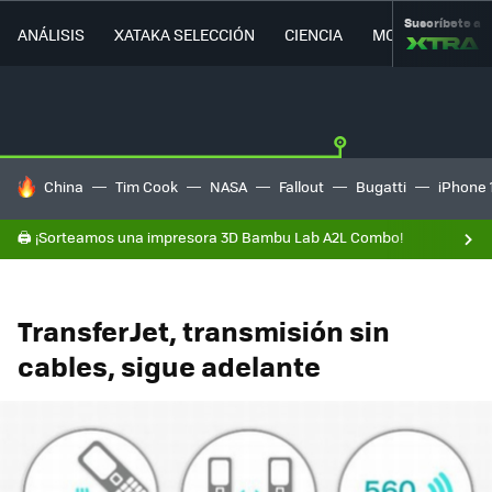
Suscríbete a
ANÁLISIS
XATAKA SELECCIÓN
CIENCIA
MOVILIDAD
HOY SE HABLA DE
China
Tim Cook
NASA
Fallout
Bugatti
iPhone 
🖨️ ¡Sorteamos una impresora 3D Bambu Lab A2L Combo!
TransferJet, transmisión sin
cables, sigue adelante