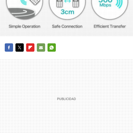
FACEBOOK
TWITTER
FLIPBOARD
E-
WHATSAPP
MAIL