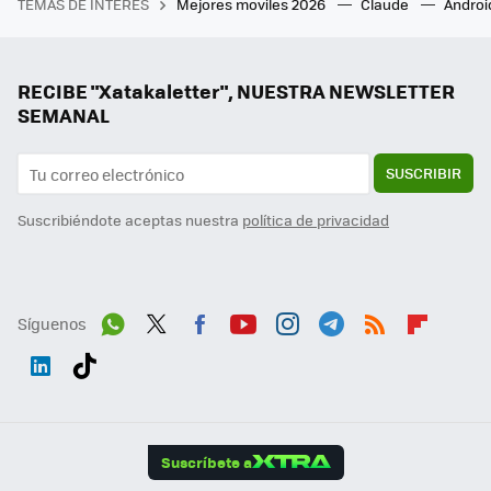
TEMAS DE INTERÉS
Mejores moviles 2026
Claude
Androi
RECIBE "Xatakaletter", NUESTRA NEWSLETTER
SEMANAL
SUSCRIBIR
Suscribiéndote aceptas nuestra
política de privacidad
Síguenos
Wh
Twit
Fac
You
Inst
Tele
RSS
Flip
ats
ter
ebo
tub
agr
gra
boa
Link
Tikt
App
ok
e
am
m
rd
edI
ok
Suscríbete a
n