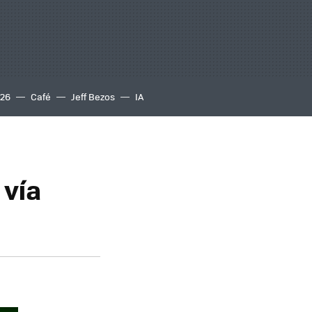
S26
Café
Jeff Bezos
IA
 vía