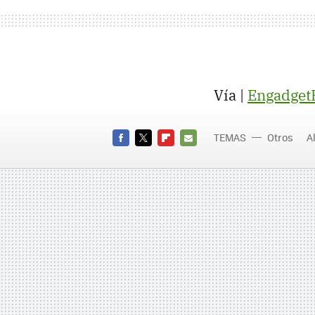
Vía |
Engadge
TEMAS
Otros
A
imagen
FACEBOOK
TWITTER
FLIPBOARD
E-
MAIL