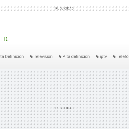
tHD
.
lta Definición
Televisión
Alta definición
iptv
Telefó
io