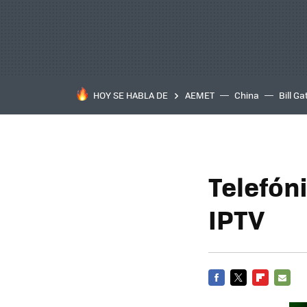
HOY SE HABLA DE
AEMET
China
Bill Ga
Telefóni
IPTV
FACEBOOK
TWITTER
FLIPBOARD
E-