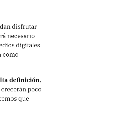
edan disfrutar
erá necesario
edios digitales
én como
lta definición
,
s crecerán poco
eremos que