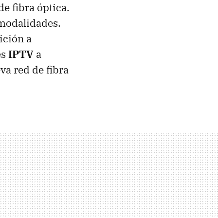
de fibra óptica.
 modalidades.
ición a
es
IPTV
a
va red de fibra