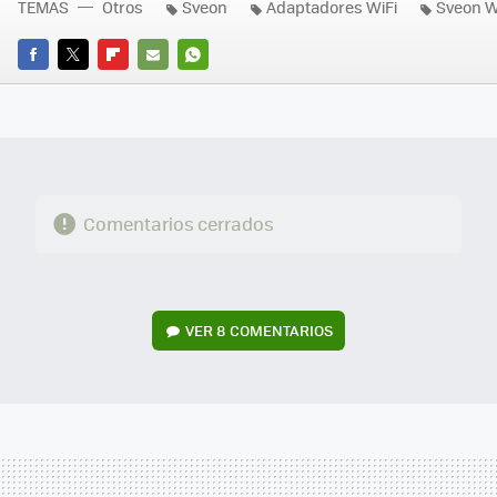
TEMAS
Otros
Sveon
Adaptadores WiFi
Sveon W
FACEBOOK
TWITTER
FLIPBOARD
E-
WHATSAPP
MAIL
Comentarios cerrados
VER
8 COMENTARIOS