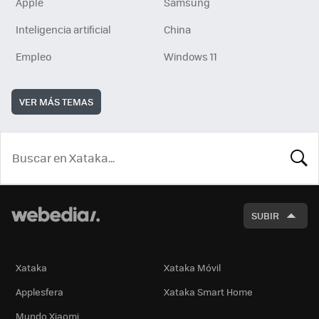
Apple
Samsung
Inteligencia artificial
China
Empleo
Windows 11
VER MÁS TEMAS
BUSCA
SUBIR
Xataka
Xataka Móvil
Applesfera
Xataka Smart Home
Mundo Xiaomi