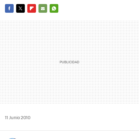
FACEBOOK
TWITTER
FLIPBOARD
E-
WHATSAPP
MAIL
11 Junio 2010