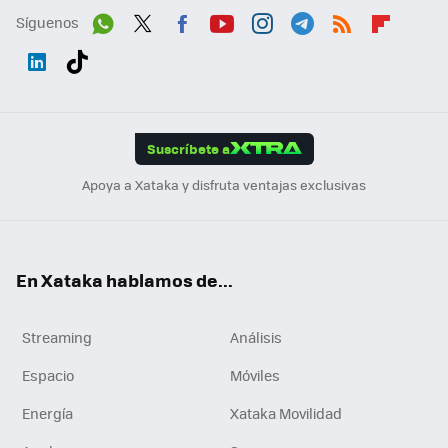
Síguenos
Wh
Twit
Fac
You
Inst
Tele
RSS
Flip
ats
ter
ebo
tub
agr
gra
boa
Link
Tikt
App
ok
e
am
m
rd
edI
ok
Suscríbete a
n
Apoya a Xataka y disfruta ventajas exclusivas
En Xataka hablamos de...
Streaming
Análisis
Espacio
Móviles
Energía
Xataka Movilidad