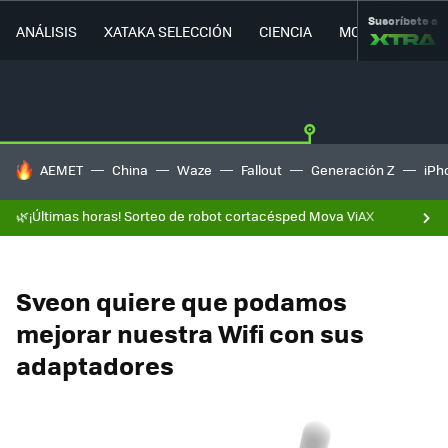
Suscríbete a
ANÁLISIS
XATAKA SELECCIÓN
CIENCIA
MOVILIDAD
HOY SE HABLA DE
AEMET
China
Waze
Fallout
Generación Z
iPh
🌿¡Últimas horas! Sorteo de robot cortacésped Mova ViAX
Sveon quiere que podamos
mejorar nuestra Wifi con sus
adaptadores