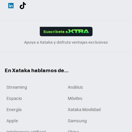
Wh
Twit
Fac
You
Inst
Tele
RSS
Flip
ats
ter
ebo
tub
agr
gra
boa
Link
Tikt
App
ok
e
am
m
rd
edI
ok
Suscríbete a
n
Apoya a Xataka y disfruta ventajas exclusivas
En Xataka hablamos de...
Streaming
Análisis
Espacio
Móviles
Energía
Xataka Movilidad
Apple
Samsung
Inteligencia artificial
China