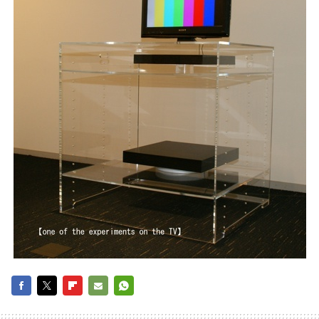
FACEBOOK
TWITTER
FLIPBOARD
E-
WHATSAPP