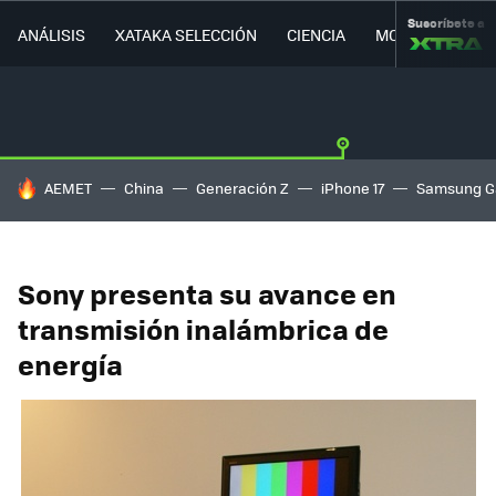
Suscríbete a
ANÁLISIS
XATAKA SELECCIÓN
CIENCIA
MOVILIDAD
HOY SE HABLA DE
AEMET
China
Generación Z
iPhone 17
Samsung G
Sony presenta su avance en
transmisión inalámbrica de
energía