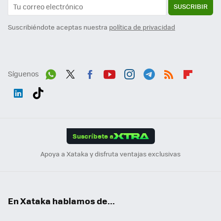
SUSCRIBIR
Suscribiéndote aceptas nuestra
política de privacidad
Síguenos
Wh
Twit
Fac
You
Inst
Tele
RSS
Flip
ats
ter
ebo
tub
agr
gra
boa
Link
Tikt
App
ok
e
am
m
rd
edI
ok
Suscríbete a
n
Apoya a Xataka y disfruta ventajas exclusivas
En Xataka hablamos de...