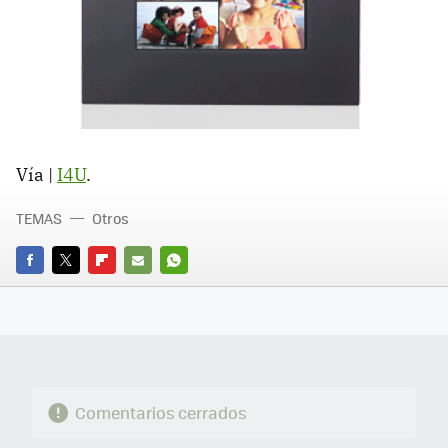
Vía |
I4U
.
TEMAS
Otros
FACEBOOK
TWITTER
FLIPBOARD
E-
WHATSAPP
MAIL
Comentarios cerrados