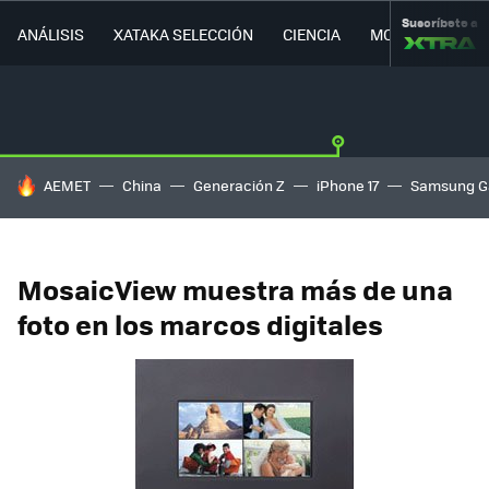
Suscríbete a
ANÁLISIS
XATAKA SELECCIÓN
CIENCIA
MOVILIDAD
HOY SE HABLA DE
AEMET
China
Generación Z
iPhone 17
Samsung G
MosaicView muestra más de una
foto en los marcos digitales