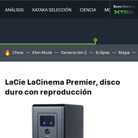
Suscríbete a
ANÁLISIS
XATAKA SELECCIÓN
CIENCIA
MOVILIDAD
HOY SE HABLA DE
China
Elon Musk
Generación Z
Eclipse
Mapa
LaCie LaCinema Premier, disco
duro con reproducción