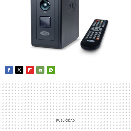
FACEBOOK
TWITTER
FLIPBOARD
E-
WHATSAPP
MAIL