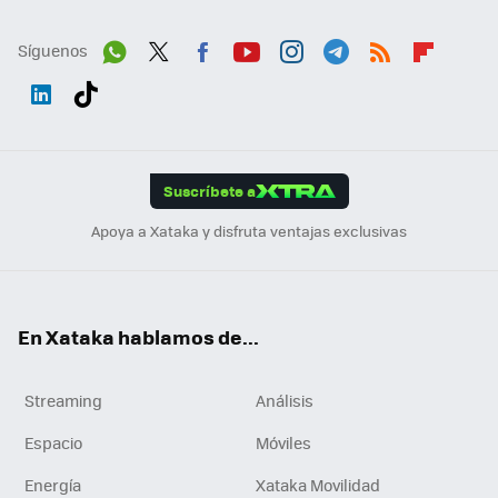
Síguenos
Wh
Twit
Fac
You
Inst
Tele
RSS
Flip
ats
ter
ebo
tub
agr
gra
boa
Link
Tikt
App
ok
e
am
m
rd
edI
ok
Suscríbete a
n
Apoya a Xataka y disfruta ventajas exclusivas
En Xataka hablamos de...
Streaming
Análisis
Espacio
Móviles
Energía
Xataka Movilidad