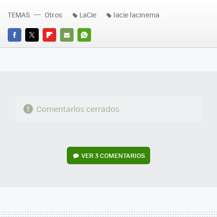
TEMAS
Otros
LaCie
lacie lacinema
FACEBOOK
TWITTER
FLIPBOARD
E-
WHATSAPP
MAIL
Comentarios cerrados
VER
3 COMENTARIOS