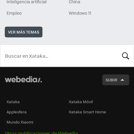
Inteligencia artificial
China
Empleo
Windows 11
VER MÁS TEMAS
BUSCA
SUBIR
Xataka
Xataka Móvil
Applesfera
Xataka Smart Home
Mundo Xiaomi
Otras publicaciones de Webedia