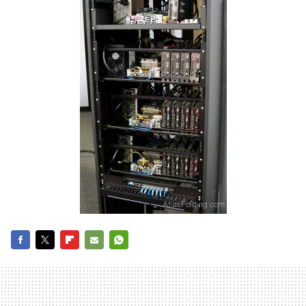
FACEBOOK
TWITTER
FLIPBOARD
E-
WHATSAPP
MAIL