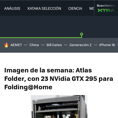
Suscríbete a
ANÁLISIS
XATAKA SELECCIÓN
CIENCIA
MOVILIDAD
HOY SE HABLA DE
AEMET
China
Bill Gates
Generación Z
iPhone 18
Imagen de la semana: Atlas
Folder, con 23 NVidia GTX 295 para
Folding@Home