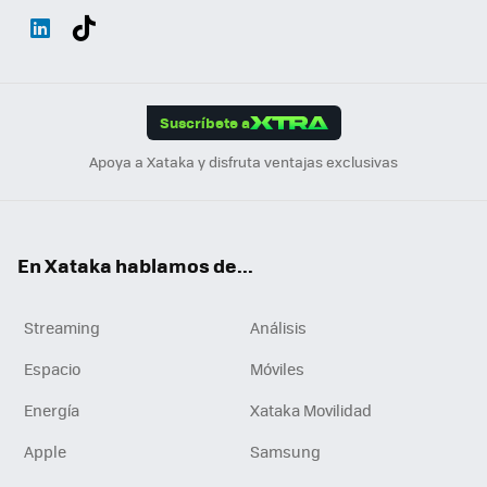
Wh
Twit
Fac
You
Inst
Tele
RSS
Flip
ats
ter
ebo
tub
agr
gra
boa
Link
Tikt
App
ok
e
am
m
rd
edI
ok
Suscríbete a
n
Apoya a Xataka y disfruta ventajas exclusivas
En Xataka hablamos de...
Streaming
Análisis
Espacio
Móviles
Energía
Xataka Movilidad
Apple
Samsung