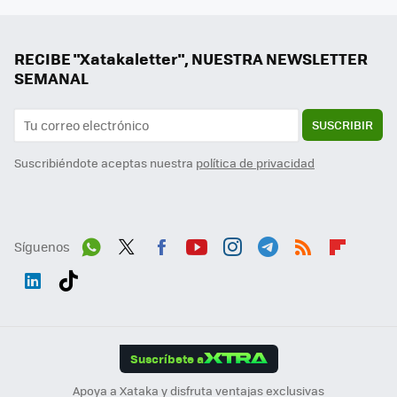
RECIBE "Xatakaletter", NUESTRA NEWSLETTER
SEMANAL
SUSCRIBIR
Suscribiéndote aceptas nuestra
política de privacidad
Síguenos
Wh
Twit
Fac
You
Inst
Tele
RSS
Flip
ats
ter
ebo
tub
agr
gra
boa
Link
Tikt
App
ok
e
am
m
rd
edI
ok
Suscríbete a
n
Apoya a Xataka y disfruta ventajas exclusivas