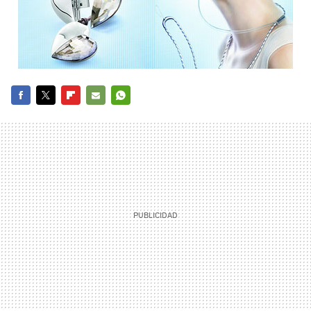
FACEBOOK
TWITTER
FLIPBOARD
E-
WHATSAPP
MAIL