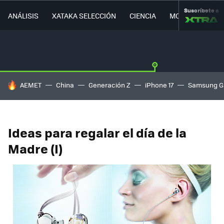
Suscríbete a
ANÁLISIS
XATAKA SELECCIÓN
CIENCIA
MOVILIDAD
HOY SE HABLA DE
AEMET
China
Generación Z
iPhone 17
Samsung G
Ideas para regalar el día de la
Madre (I)