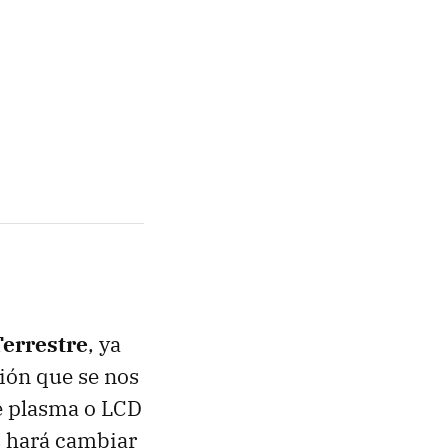
Terrestre
, ya
sión que se nos
e plasma o LCD
s hará cambiar