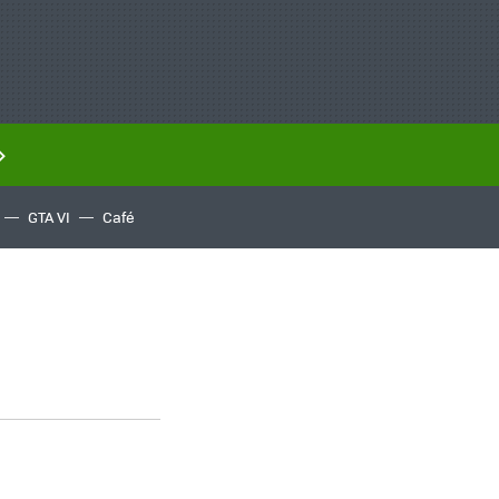
GTA VI
Café