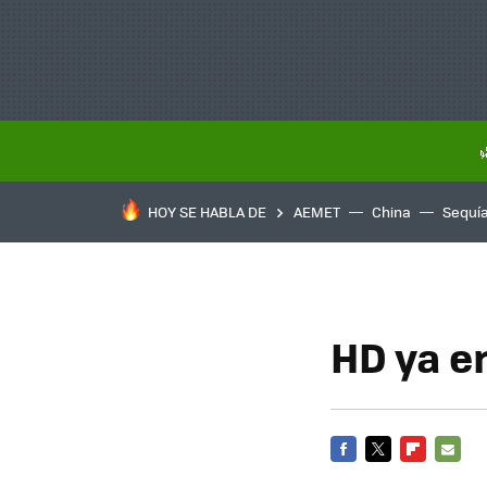
HOY SE HABLA DE
AEMET
China
Sequí
HD ya e
FACEBOOK
TWITTER
FLIPBOARD
E-