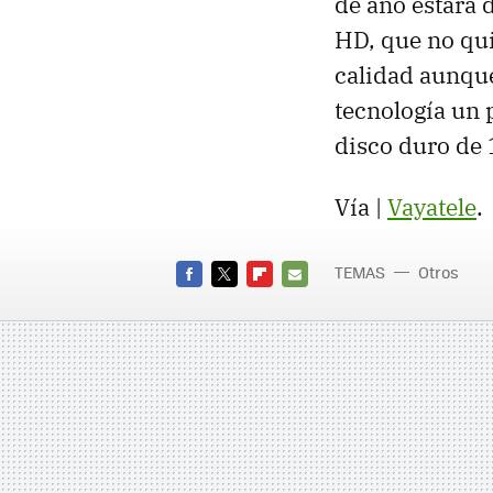
de año estará 
HD, que no qui
calidad aunque 
tecnología un 
disco duro de 
Vía |
Vayatele
.
TEMAS
Otros
FACEBOOK
TWITTER
FLIPBOARD
E-
MAIL