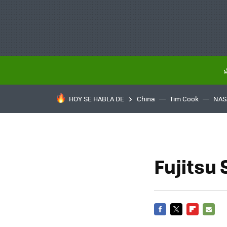
HOY SE HABLA DE
China
Tim Cook
NAS
Fujitsu
FACEBOOK
TWITTER
FLIPBOARD
E-