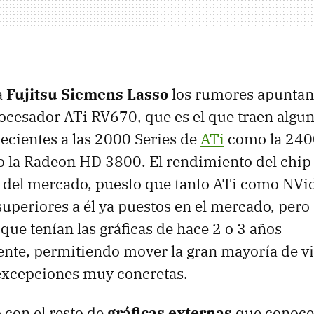
a
Fujitsu Siemens Lasso
los rumores apuntan
ocesador ATi RV670, que es el que traen algu
necientes a las 2000 Series de
ATi
como la 240
o la Radeon HD 3800. El rendimiento del chip
 del mercado, puesto que tanto ATi como NVid
uperiores a él ya puestos en el mercado, pero 
que tenían las gráficas de hace 2 o 3 años
te, permitiendo mover la gran mayoría de v
 excepciones muy concretas.
con el resto de
gráficas externas
que conoce