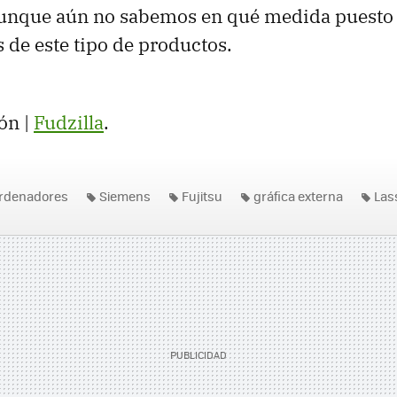
aunque aún no sabemos en qué medida puesto 
s de este tipo de productos.
ón |
Fudzilla
.
rdenadores
Siemens
Fujitsu
gráfica externa
Las