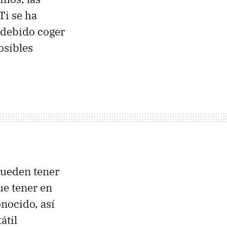
Ti se ha
 debido coger
osibles
pueden tener
ue tener en
onocido, así
átil