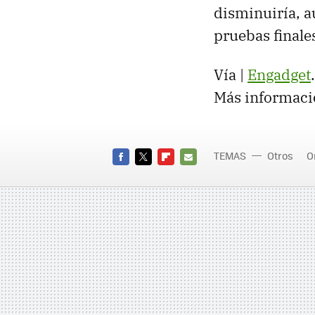
disminuiría, 
pruebas finale
Vía |
Engadget
.
Más informaci
TEMAS
Otros
O
FACEBOOK
TWITTER
FLIPBOARD
E-
MAIL