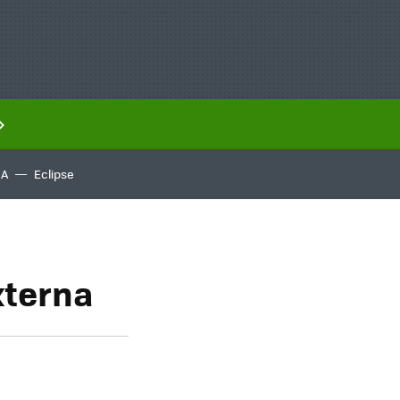
IA
Eclipse
xterna