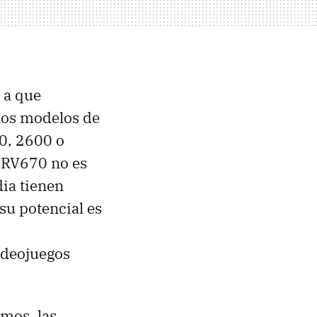
 a que
nos modelos de
0, 2600 o
 RV670 no es
ia tienen
su potencial es
ideojuegos
mos, las