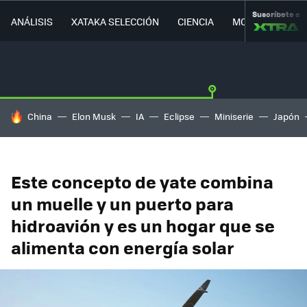
Suscríbete a
ANÁLISIS
XATAKA SELECCIÓN
CIENCIA
MOVILIDAD
HOY SE HABLA DE
China
Elon Musk
IA
Eclipse
Miniserie
Japón
Este concepto de yate combina
un muelle y un puerto para
hidroavión y es un hogar que se
alimenta con energía solar