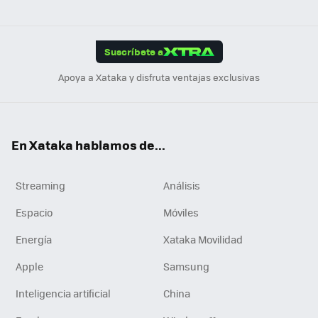
ats
ter
ebo
tub
agr
gra
boa
Link
Tikt
App
ok
e
am
m
rd
edI
ok
Suscríbete a
n
Apoya a Xataka y disfruta ventajas exclusivas
En Xataka hablamos de...
Streaming
Análisis
Espacio
Móviles
Energía
Xataka Movilidad
Apple
Samsung
Inteligencia artificial
China