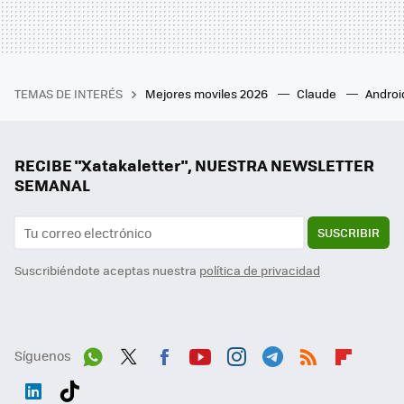
TEMAS DE INTERÉS
Mejores moviles 2026
Claude
Androi
RECIBE "Xatakaletter", NUESTRA NEWSLETTER
SEMANAL
SUSCRIBIR
Suscribiéndote aceptas nuestra
política de privacidad
Síguenos
Wh
Twit
Fac
You
Inst
Tele
RSS
Flip