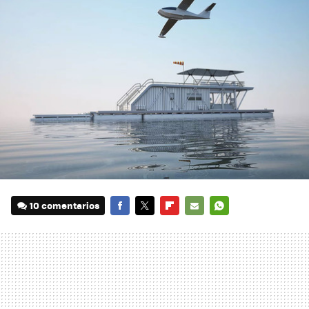
10 comentarios
FACEBOOK
TWITTER
FLIPBOARD
E-
WHATSAPP
MAIL