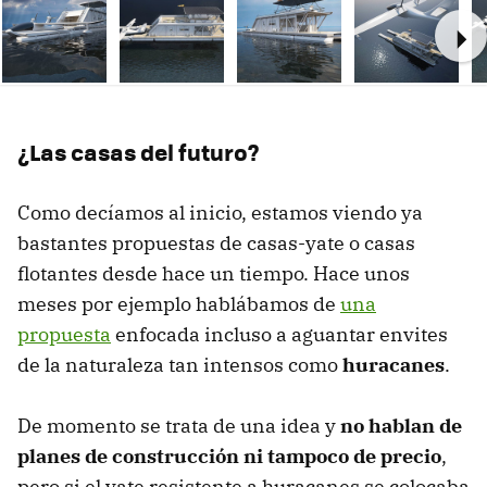
Ne
¿Las casas del futuro?
Como decíamos al inicio, estamos viendo ya
bastantes propuestas de casas-yate o casas
flotantes desde hace un tiempo. Hace unos
meses por ejemplo hablábamos de
una
propuesta
enfocada incluso a aguantar envites
de la naturaleza tan intensos como
huracanes
.
De momento se trata de una idea y
no hablan de
planes de construcción ni tampoco de precio
,
pero si el yate resistente a huracanes se colocaba