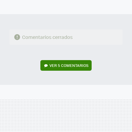
FACEBOOK
TWITTER
FLIPBOARD
E-
WHATSAPP
MAIL
Comentarios cerrados
VER
5 COMENTARIOS